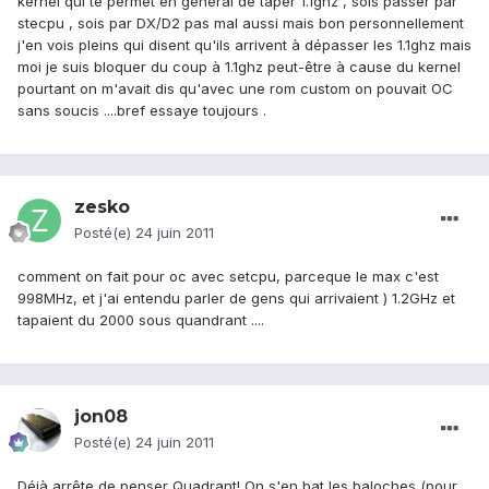
kernel qui te permet en général de taper 1.1ghz , sois passer par
stecpu , sois par DX/D2 pas mal aussi mais bon personnellement
j'en vois pleins qui disent qu'ils arrivent à dépasser les 1.1ghz mais
moi je suis bloquer du coup à 1.1ghz peut-être à cause du kernel
pourtant on m'avait dis qu'avec une rom custom on pouvait OC
sans soucis ....bref essaye toujours .
zesko
Posté(e)
24 juin 2011
comment on fait pour oc avec setcpu, parceque le max c'est
998MHz, et j'ai entendu parler de gens qui arrivaient ) 1.2GHz et
tapaient du 2000 sous quandrant ....
jon08
Posté(e)
24 juin 2011
Déjà arrête de penser Quadrant! On s'en bat les baloches (pour