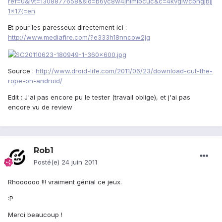
ref=0&lvt=1308877658&sid=b6yc8w4jhimlbcuc&c=4kvglwcbhgjbjj
1x17〈=en
Et pour les paresseux directement ici :
http://www.mediafire.com/?e333h18nncow2jg
Source :
http://www.droid-life.com/2011/06/23/download-cut-the-
rope-on-android/
Edit : J'ai pas encore pu le tester (travail oblige), et j'ai pas
encore vu de review
Rob1
Posté(e)
24 juin 2011
Rhoooooo !!! vraiment génial ce jeux.
:P
Merci beaucoup !