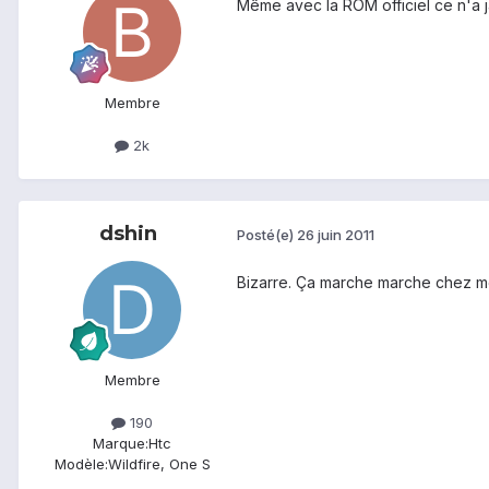
Même avec la ROM officiel ce n'a 
Membre
2k
dshin
Posté(e)
26 juin 2011
Bizarre. Ça marche marche chez moi
Membre
190
Marque:
Htc
Modèle:
Wildfire, One S