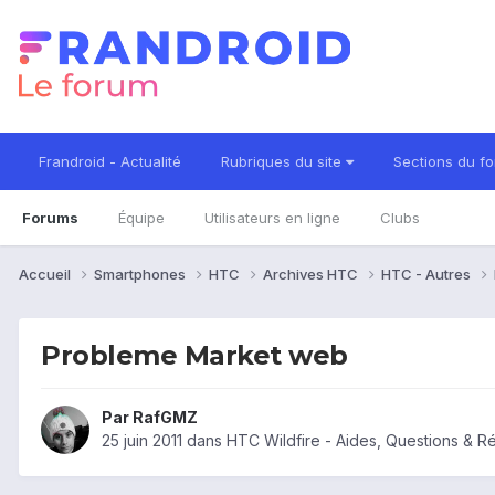
Frandroid - Actualité
Rubriques du site
Sections du f
Forums
Équipe
Utilisateurs en ligne
Clubs
Accueil
Smartphones
HTC
Archives HTC
HTC - Autres
Probleme Market web
Par
RafGMZ
25 juin 2011
dans
HTC Wildfire - Aides, Questions & 