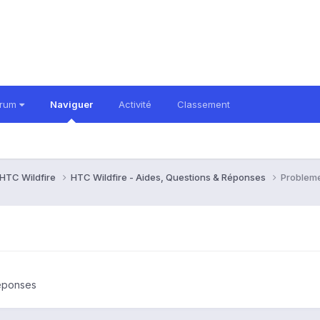
orum
Naviguer
Activité
Classement
HTC Wildfire
HTC Wildfire - Aides, Questions & Réponses
Problem
Réponses