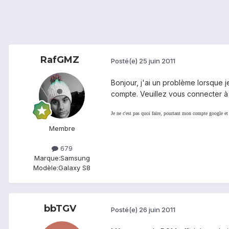
RafGMZ
Posté(e)
25 juin 2011
Bonjour, j'ai un problème lorsque j
compte. Veuillez vous connecter à 
Je ne c'est pas quoi faire, pourtant mon compte google et
Membre
679
Marque:
Samsung
Modèle:
Galaxy S8
bbTGV
Posté(e)
26 juin 2011