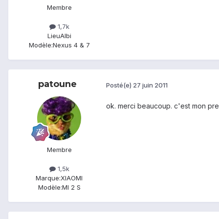
Membre
1,7k
Lieu
Albi
Modèle:
Nexus 4 & 7
patoune
Posté(e)
27 juin 2011
ok. merci beaucoup. c'est mon pre
Membre
1,5k
Marque:
XIAOMI
Modèle:
MI 2 S