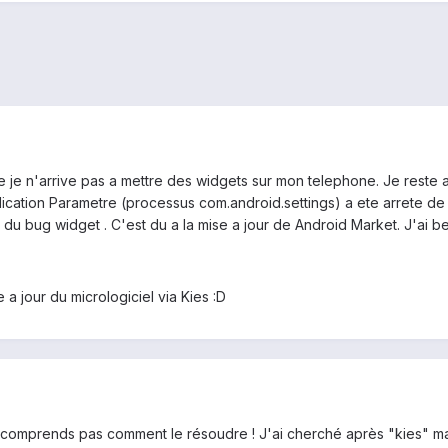
leme je n'arrive pas a mettre des widgets sur mon telephone. Je reste
pplication Parametre (processus com.android.settings) a ete arrete 
 du bug widget . C'est du a la mise a jour de Android Market. J'ai be
se a jour du micrologiciel via Kies :D
 comprends pas comment le résoudre ! J'ai cherché après "kies" mais