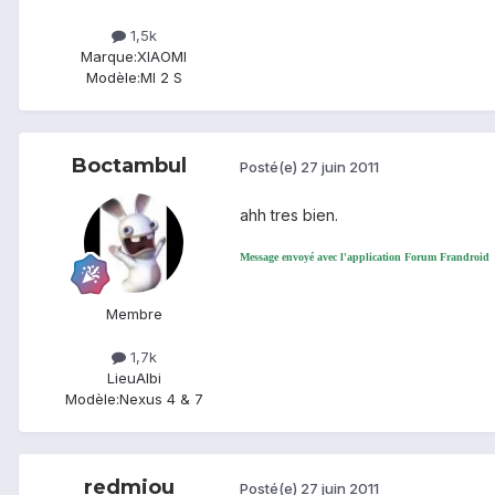
1,5k
Marque:
XIAOMI
Modèle:
MI 2 S
Boctambul
Posté(e)
27 juin 2011
ahh tres bien.
Message envoyé avec l'application Forum Frandroid
Membre
1,7k
Lieu
Albi
Modèle:
Nexus 4 & 7
redmiou
Posté(e)
27 juin 2011