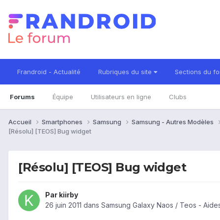
Frandroid - Actualité
Rubriques du site
Sections du f
Forums
Équipe
Utilisateurs en ligne
Clubs
Accueil
Smartphones
Samsung
Samsung - Autres Modèles
[Résolu] [TEOS] Bug widget
[Résolu] [TEOS] Bug widget
Par
kiirby
26 juin 2011
dans
Samsung Galaxy Naos / Teos - Aide