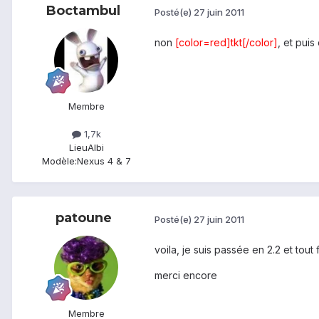
Boctambul
Posté(e)
27 juin 2011
non
[color=red]tkt[/color]
, et pui
Membre
1,7k
Lieu
Albi
Modèle:
Nexus 4 & 7
patoune
Posté(e)
27 juin 2011
voila, je suis passée en 2.2 et tout
merci encore
Membre