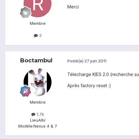
Merci
Membre
2
Boctambul
Posté(e)
27 juin 2011
Télecharge KIES 2.0 (recherche sur g
Après factory reset :)
Membre
1,7k
Lieu
Albi
Modèle:
Nexus 4 & 7