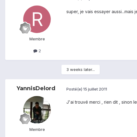
super, je vais essayer aussi...mais 
Membre
2
3 weeks later...
YannisDelord
Posté(e)
15 juillet 2011
J'ai trouvé merci , rien dit , sinon l
Membre