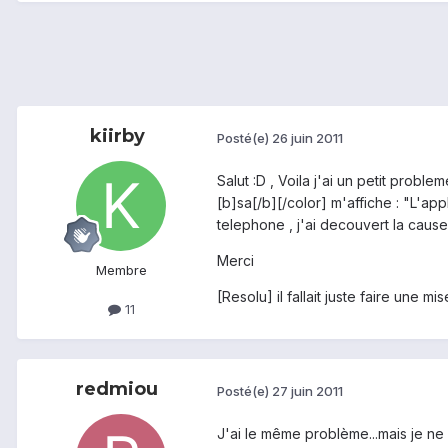
kiirby
Posté(e)
26 juin 2011
Salut :D , Voila j'ai un petit prob
[b]sa[/b][/color] m'affiche : "L'a
telephone , j'ai decouvert la cause
Merci
Membre
[Resolu] il fallait juste faire une mi
11
redmiou
Posté(e)
27 juin 2011
J'ai le même problème...mais je ne