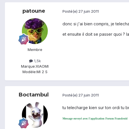
patoune
Posté(e)
27 juin 2011
donc si j'ai bien compris, je telec
et ensuite il doit se passer quoi ? l
Membre
1,5k
Marque:
XIAOMI
Modèle:
MI 2 S
Boctambul
Posté(e)
27 juin 2011
tu telecharge kien sur ton ordi tu 
Message envoyé avec l'application Forum Frandroid