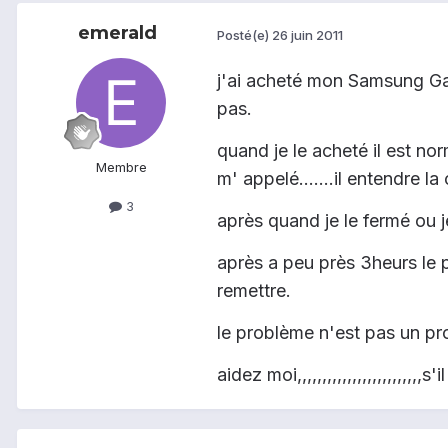
emerald
Posté(e)
26 juin 2011
j'ai acheté mon Samsung Gala
pas.
quand je le acheté il est no
Membre
m' appelé.......il entendre l
3
après quand je le fermé ou j
après a peu près 3heurs le p
remettre.
le problème n'est pas un pro
aidez moi,,,,,,,,,,,,,,,,,,,,,,,,,s