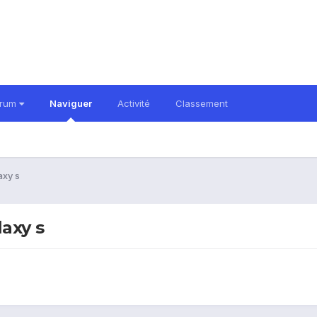
orum
Naviguer
Activité
Classement
axy s
axy s