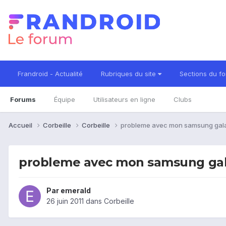
Frandroid - Actualité
Rubriques du site
Sections du f
Forums
Équipe
Utilisateurs en ligne
Clubs
Accueil
Corbeille
Corbeille
probleme avec mon samsung gal
probleme avec mon samsung gal
Par
emerald
26 juin 2011
dans
Corbeille