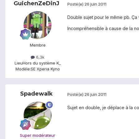
GuichenZeDinJ
Posté(e)
26 juin 2011
Double sujet pour le même pb. Ça v
Incompréhensible à cause de la n
Membre
6,3k
Lieu
Hors du système K_
Modèle:
SE Xperia Kyno
Spadewalk
Posté(e)
26 juin 2011
Sujet en double, je déplace à la co
Super modérateur