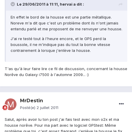
Le 29/06/2011 à 11:11, hervai a dit :
En effet le bord de la housse est une partie métallique.
Noreve m'a dit que c'est un problème dont ils n'ont jamais
entendu parlé et me proposent de me renvoyer une housse.
J'ai re testé tout à l'heure encore, et le GPS perd la
boussole, il ne m'indique pas du tout la bonne vitesse
contrairement à lorsque j'enlève la housse.
T'as qu'à leur faire lire ce fil de discussion, concernant la housse
Norêve du Galaxy i7500 à l'automne 2009... :)
MrDestin
Posté(e)
2 juillet 2011
Salut, après avoir lu ton post j'ai fais test avec mon o2x et ma
housse norêve. Pour ma part avec le logiciel GPStest: Même
problème que toi, c'est assez flagrand, j'enlève la housse le fix