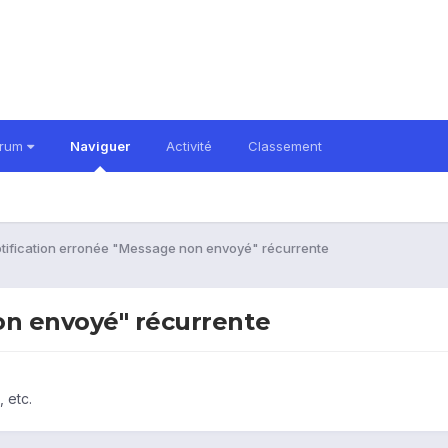
orum
Naviguer
Activité
Classement
tification erronée "Message non envoyé" récurrente
on envoyé" récurrente
 etc.