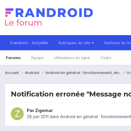
Frandroid - Actualité
Rubriques du site
Sections du f
Forums
Équipe
Utilisateurs en ligne
Clubs
Accueil
Android
Android en général : fonctionnement, etc.
No
Notification erronée "Message n
Par
Zigomar
28 juin 2011
dans
Android en général : fonctionnement,