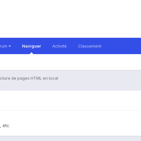
orum
Naviguer
Activité
Classement
cture de pages HTML en local
 etc.