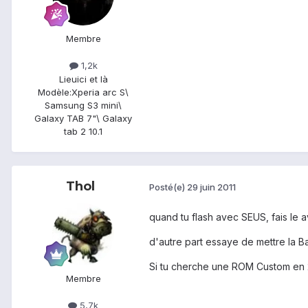
Membre
1,2k
Lieu
ici et là
Modèle:
Xperia arc S\
Samsung S3 mini\
Galaxy TAB 7"\ Galaxy
tab 2 10.1
Thol
Posté(e)
29 juin 2011
quand tu flash avec SEUS, fais le a
d'autre part essaye de mettre la 
Si tu cherche une ROM Custom en 2.2,
Membre
5,7k