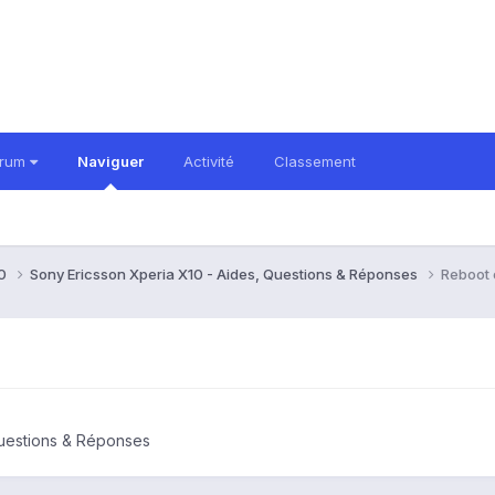
orum
Naviguer
Activité
Classement
10
Sony Ericsson Xperia X10 - Aides, Questions & Réponses
Reboot 
Questions & Réponses