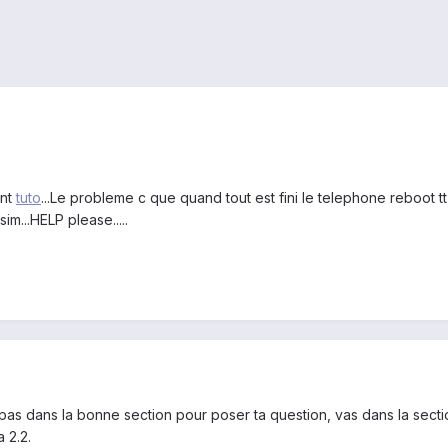
ant
tuto
...Le probleme c que quand tout est fini le telephone reboot tt 
m...HELP please.....
pas dans la bonne section pour poser ta question, vas dans la secti
 2.2.