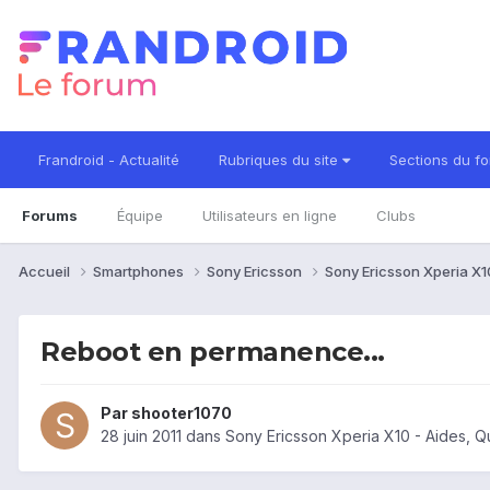
Frandroid - Actualité
Rubriques du site
Sections du f
Forums
Équipe
Utilisateurs en ligne
Clubs
Accueil
Smartphones
Sony Ericsson
Sony Ericsson Xperia X
Reboot en permanence...
Par
shooter1070
28 juin 2011
dans
Sony Ericsson Xperia X10 - Aides, 