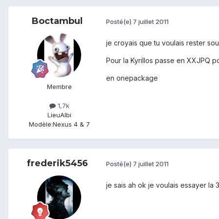
Boctambul
Posté(e)
7 juillet 2011
je croyais que tu voulais rester so
Pour la Kyrillos passe en XXJPQ pou
en onepackage
Membre
1,7k
Lieu
Albi
Modèle:
Nexus 4 & 7
frederik5456
Posté(e)
7 juillet 2011
je sais ah ok je voulais essayer la 