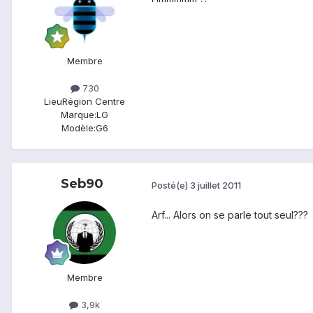
Membre
730
Lieu
Région Centre
Marque:
LG
Modèle:
G6
Seb90
Posté(e)
3 juillet 2011
Arf... Alors on se parle tout seul???
Membre
3,9k