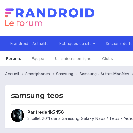
Frandroid - Actualité
Rubriques du site
Sections du f
Forums
Équipe
Utilisateurs en ligne
Clubs
Accueil
Smartphones
Samsung
Samsung - Autres Modèles
samsung teos
Par
frederik5456
3 juillet 2011
dans
Samsung Galaxy Naos / Teos - Aide