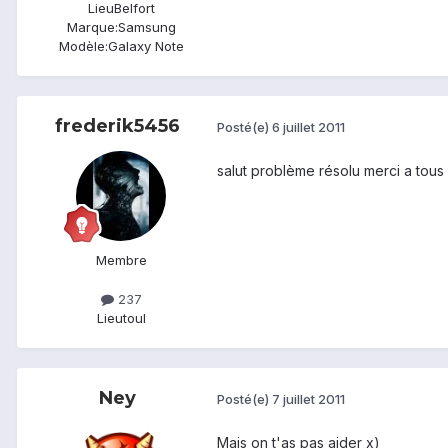
Lieu
Belfort
Marque:
Samsung
Modèle:
Galaxy Note
frederik5456
Posté(e)
6 juillet 2011
salut problème résolu merci a tous 
Membre
237
Lieu
toul
Ney
Posté(e)
7 juillet 2011
Mais on t'as pas aider x)