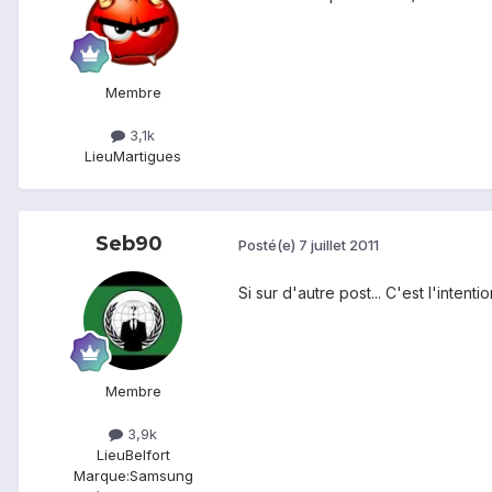
Membre
3,1k
Lieu
Martigues
Seb90
Posté(e)
7 juillet 2011
Si sur d'autre post... C'est l'intent
Membre
3,9k
Lieu
Belfort
Marque:
Samsung