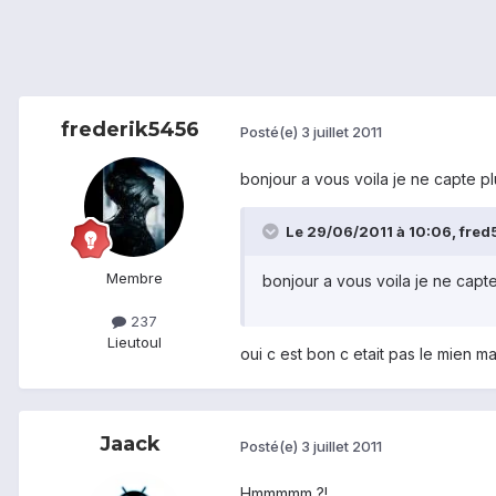
frederik5456
Posté(e)
3 juillet 2011
bonjour a vous voila je ne capte plu
Le 29/06/2011 à 10:06, fred54
Membre
bonjour a vous voila je ne capte 
237
Lieu
toul
oui c est bon c etait pas le mien ma
Jaack
Posté(e)
3 juillet 2011
Hmmmmm ?!