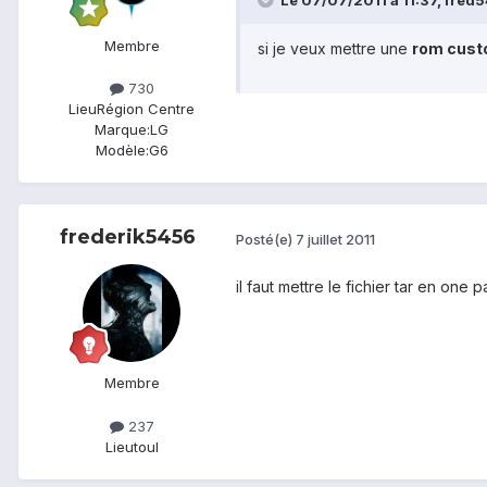
Le 07/07/2011 à 11:37, fred54
Membre
si je veux mettre une
rom cus
730
Lieu
Région Centre
Marque:
LG
Modèle:
G6
frederik5456
Posté(e)
7 juillet 2011
il faut mettre le fichier tar en one
Membre
237
Lieu
toul