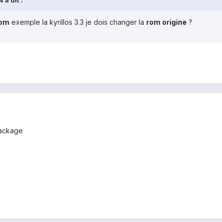
 a dit :
tom
exemple la kyrillos 3.3 je dois changer la
rom origine
?
 package