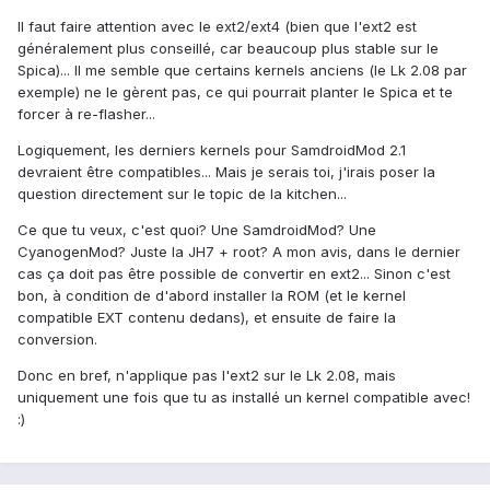
Il faut faire attention avec le ext2/ext4 (bien que l'ext2 est
généralement plus conseillé, car beaucoup plus stable sur le
Spica)... Il me semble que certains kernels anciens (le Lk 2.08 par
exemple) ne le gèrent pas, ce qui pourrait planter le Spica et te
forcer à re-flasher...
Logiquement, les derniers kernels pour SamdroidMod 2.1
devraient être compatibles... Mais je serais toi, j'irais poser la
question directement sur le topic de la kitchen...
Ce que tu veux, c'est quoi? Une SamdroidMod? Une
CyanogenMod? Juste la JH7 + root? A mon avis, dans le dernier
cas ça doit pas être possible de convertir en ext2... Sinon c'est
bon, à condition de d'abord installer la ROM (et le kernel
compatible EXT contenu dedans), et ensuite de faire la
conversion.
Donc en bref, n'applique pas l'ext2 sur le Lk 2.08, mais
uniquement une fois que tu as installé un kernel compatible avec!
:)