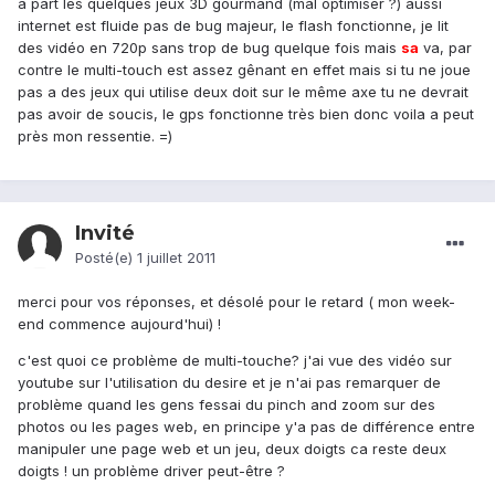
a part les quelques jeux 3D gourmand (mal optimiser ?) aussi
internet est fluide pas de bug majeur, le flash fonctionne, je lit
des vidéo en 720p sans trop de bug quelque fois mais
sa
va, par
contre le multi-touch est assez gênant en effet mais si tu ne joue
pas a des jeux qui utilise deux doit sur le même axe tu ne devrait
pas avoir de soucis, le gps fonctionne très bien donc voila a peut
près mon ressentie. =)
Invité
Posté(e)
1 juillet 2011
merci pour vos réponses, et désolé pour le retard ( mon week-
end commence aujourd'hui) !
c'est quoi ce problème de multi-touche? j'ai vue des vidéo sur
youtube sur l'utilisation du desire et je n'ai pas remarquer de
problème quand les gens fessai du pinch and zoom sur des
photos ou les pages web, en principe y'a pas de différence entre
manipuler une page web et un jeu, deux doigts ca reste deux
doigts ! un problème driver peut-être ?