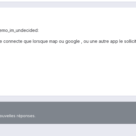
. :emo_im_undecided:
se connecte que lorsque map ou google , ou une autre app le sollici
nouvelles réponses.