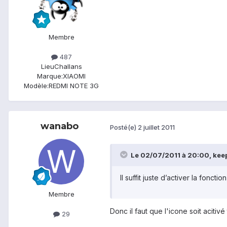
Membre
487
Lieu
Challans
Marque:
XIAOMI
Modèle:
REDMI NOTE 3G
wanabo
Posté(e)
2 juillet 2011
Le 02/07/2011 à 20:00, keepy
Il suffit juste d’activer la fon
Membre
Donc il faut que l'icone soit acitiv
29