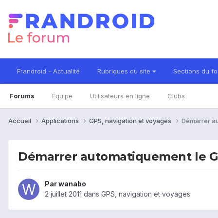
Frandroid - Actualité
Rubriques du site
Sections du f
Forums
Équipe
Utilisateurs en ligne
Clubs
Accueil
Applications
GPS, navigation et voyages
Démarrer a
Démarrer automatiquement le 
Par
wanabo
2 juillet 2011
dans
GPS, navigation et voyages