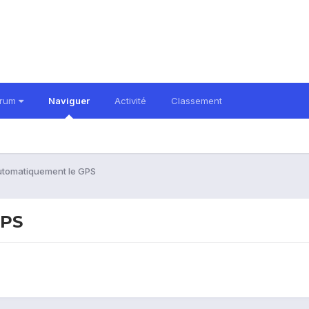
orum
Naviguer
Activité
Classement
utomatiquement le GPS
GPS