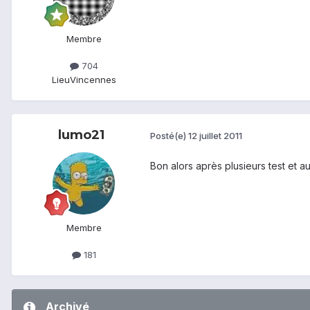
Membre
704
Lieu
Vincennes
lumo21
Posté(e)
12 juillet 2011
Bon alors après plusieurs test et au
Membre
181
Archivé