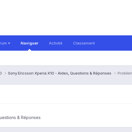
orum
Naviguer
Activité
Classement
10
Sony Ericsson Xperia X10 - Aides, Questions & Réponses
Problèm
Questions & Réponses