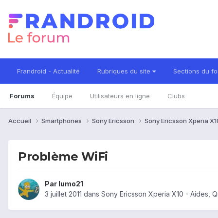
Frandroid - Actualité
Rubriques du site
Sections du f
Forums
Équipe
Utilisateurs en ligne
Clubs
Accueil
Smartphones
Sony Ericsson
Sony Ericsson Xperia X
Problème WiFi
Par
lumo21
3 juillet 2011
dans
Sony Ericsson Xperia X10 - Aides, 