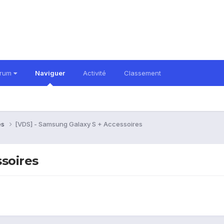
orum
Naviguer
Activité
Classement
es
[VDS] - Samsung Galaxy S + Accessoires
soires