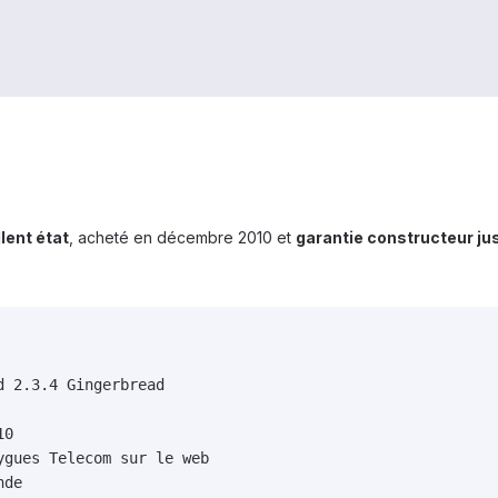
lent état
, acheté en décembre 2010 et
garantie constructeur j
 2.3.4 Gingerbread

0

gues Telecom sur le web

de
