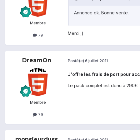
Annonce ok. Bonne vente.
Membre
Merci ;)
79
DreamOn
Posté(e)
6 juillet 2011
J'offre les frais de port pour acc
Le pack complet est donc à 290€ 
Membre
79
monsieurduss
Posté(e)
6 juillet 2011