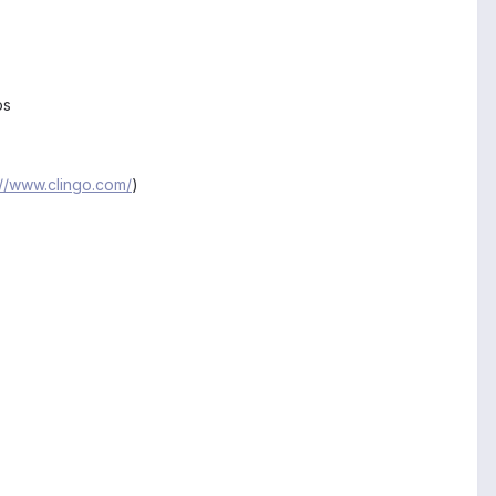
os
://www.clingo.com/
)