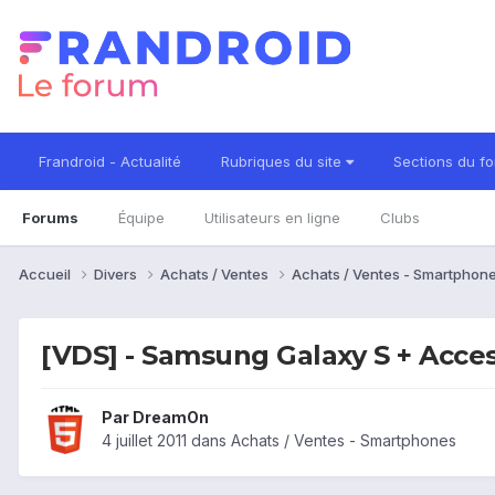
Frandroid - Actualité
Rubriques du site
Sections du f
Forums
Équipe
Utilisateurs en ligne
Clubs
Accueil
Divers
Achats / Ventes
Achats / Ventes - Smartphon
[VDS] - Samsung Galaxy S + Acces
Par
DreamOn
4 juillet 2011
dans
Achats / Ventes - Smartphones