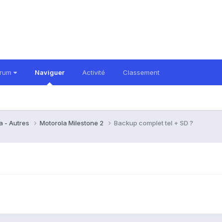
orum
Naviguer
Activité
Classement
a - Autres
Motorola Milestone 2
Backup complet tel + SD ?