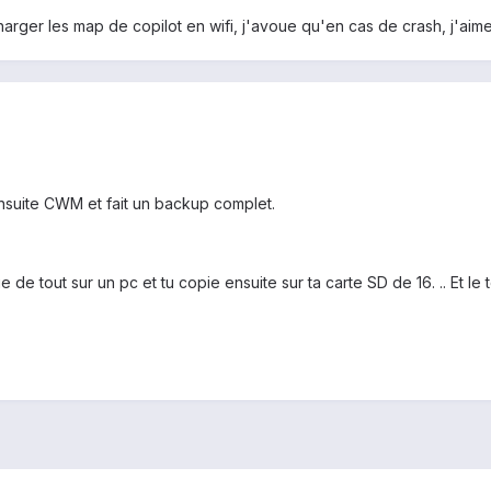
harger les map de copilot en wifi, j'avoue qu'en cas de crash, j'aim
le ensuite CWM et fait un backup complet.
ie de tout sur un pc et tu copie ensuite sur ta carte SD de 16. .. Et le 