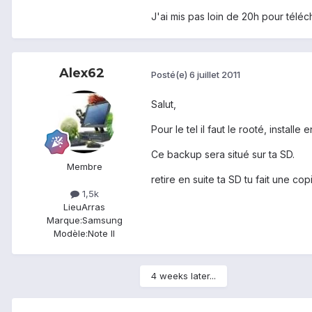
J'ai mis pas loin de 20h pour téléc
Alex62
Posté(e)
6 juillet 2011
Salut,
Pour le tel il faut le rooté, instal
Ce backup sera situé sur ta SD.
Membre
retire en suite ta SD tu fait une cop
1,5k
Lieu
Arras
Marque:
Samsung
Modèle:
Note II
4 weeks later...