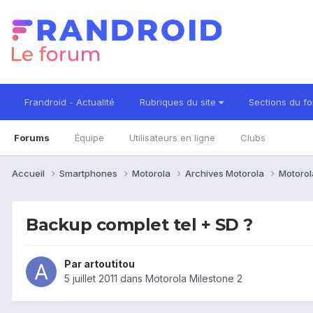
Frandroid - Actualité
Rubriques du site
Sections du f
Forums
Équipe
Utilisateurs en ligne
Clubs
Accueil
Smartphones
Motorola
Archives Motorola
Motorol
Backup complet tel + SD ?
Par
artoutitou
5 juillet 2011
dans
Motorola Milestone 2