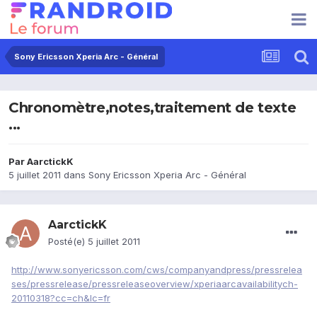
Sony Ericsson Xperia Arc - Général
Chronomètre,notes,traitement de texte
...
Par
AarctickK
5 juillet 2011
dans
Sony Ericsson Xperia Arc - Général
AarctickK
Posté(e)
5 juillet 2011
http://www.sonyericsson.com/cws/companyandpress/pressrelea
ses/pressrelease/pressreleaseoverview/xperiaarcavailabilitych-
20110318?cc=ch&lc=fr