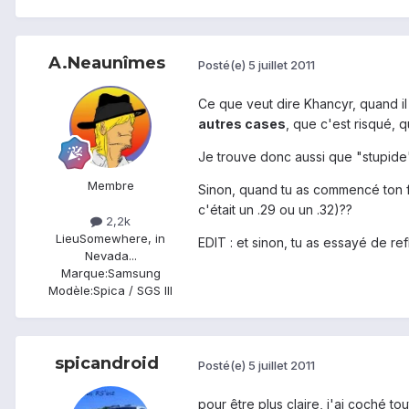
A.Neaunîmes
Posté(e)
5 juillet 2011
Ce que veut dire Khancyr, quand il d
autres cases
, que c'est risqué, 
Je trouve donc aussi que "stupide" 
Membre
Sinon, quand tu as commencé ton fl
c'était un .29 ou un .32)??
2,2k
Lieu
Somewhere, in
EDIT : et sinon, tu as essayé de re
Nevada...
Marque:
Samsung
Modèle:
Spica / SGS III
spicandroid
Posté(e)
5 juillet 2011
pour être plus claire, j'ai coché t