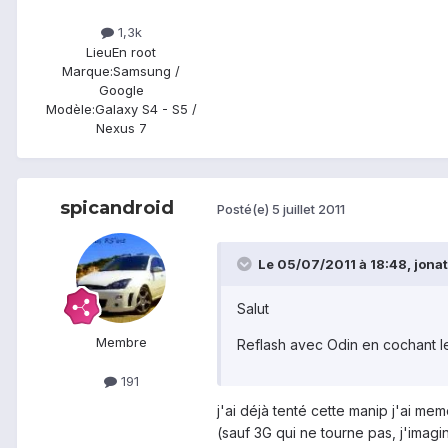
1,3k
Lieu
En root
Marque:
Samsung /
Google
Modèle:
Galaxy S4 - S5 /
Nexus 7
spicandroid
Posté(e)
5 juillet 2011
Le 05/07/2011 à 18:48, jonat
Salut
Membre
Reflash avec Odin en cochant le
191
j'ai déjà tenté cette manip j'ai me
(sauf 3G qui ne tourne pas, j'ima