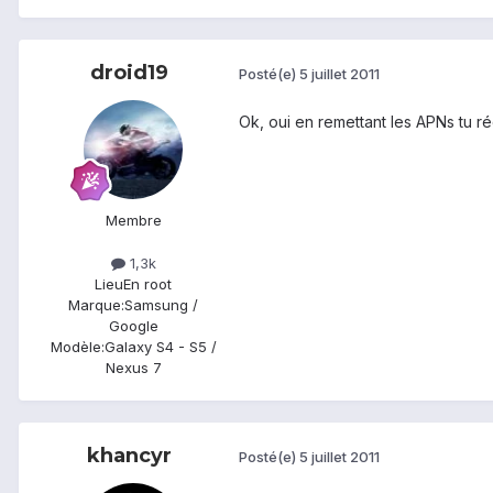
droid19
Posté(e)
5 juillet 2011
Ok, oui en remettant les APNs tu r
Membre
1,3k
Lieu
En root
Marque:
Samsung /
Google
Modèle:
Galaxy S4 - S5 /
Nexus 7
khancyr
Posté(e)
5 juillet 2011