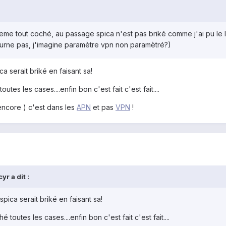
 meme tout coché, au passage spica n'est pas briké comme j'ai pu le 
ourne pas, j'imagine paramètre vpn non paramètré?)
ca serait briké en faisant sa!
utes les cases....enfin bon c'est fait c'est fait....
ncore ) c'est dans les
APN
et pas
VPN
!
r a dit :
spica serait briké en faisant sa!
 toutes les cases....enfin bon c'est fait c'est fait....