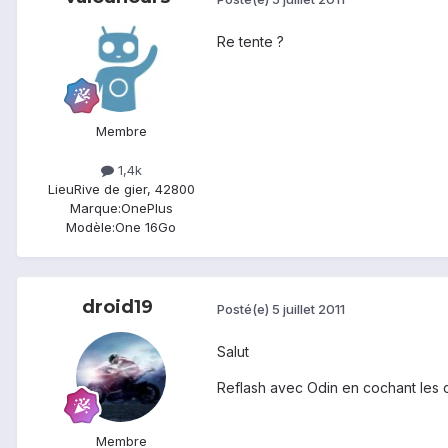
Re tente ?
Membre
1,4k
Lieu
Rive de gier, 42800
Marque:
OnePlus
Modèle:
One 16Go
droid19
Posté(e)
5 juillet 2011
Salut
Reflash avec Odin en cochant les c
Membre