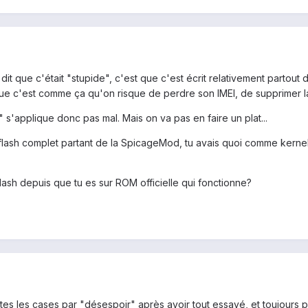
it que c'était "stupide", c'est que c'est écrit relativement partout 
que c'est comme ça qu'on risque de perdre son IMEI, de supprimer la
s'applique donc pas mal. Mais on va pas en faire un plat...
ash complet partant de la SpicageMod, tu avais quoi comme kernel de
flash depuis que tu es sur ROM officielle qui fonctionne?
outes les cases par "désespoir" après avoir tout essayé, et toujours 