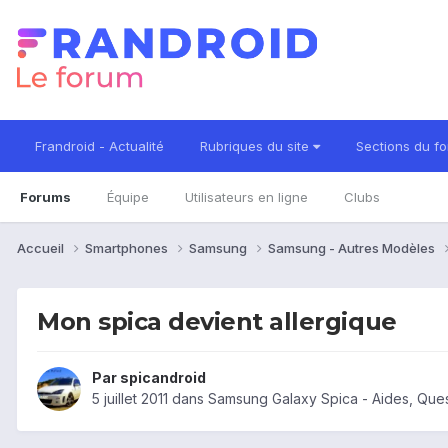
Frandroid - Actualité
Rubriques du site
Sections du f
Forums
Équipe
Utilisateurs en ligne
Clubs
Accueil
Smartphones
Samsung
Samsung - Autres Modèles
Mon spica devient allergique
Par
spicandroid
5 juillet 2011
dans
Samsung Galaxy Spica - Aides, Que