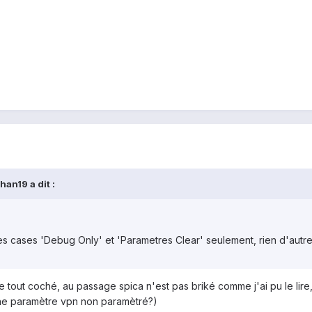
han19 a dit :
s cases 'Debug Only' et 'Parametres Clear' seulement, rien d'autre
me tout coché, au passage spica n'est pas briké comme j'ai pu le lir
gine paramètre vpn non paramètré?)