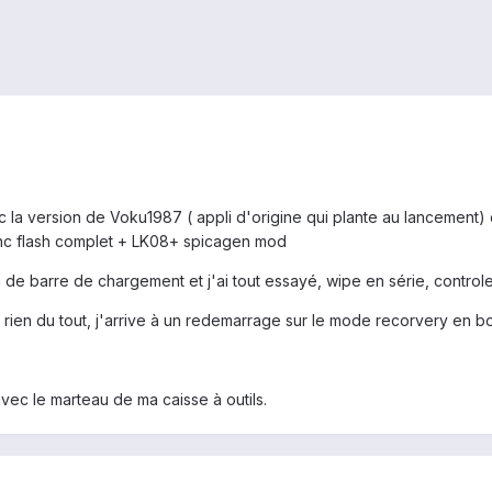
c la version de Voku1987 ( appli d'origine qui plante au lancement) c
onc flash complet + LK08+ spicagen mod
 de barre de chargement et j'ai tout essayé, wipe en série, controle
et rien du tout, j'arrive à un redemarrage sur le mode recorvery en b
avec le marteau de ma caisse à outils.