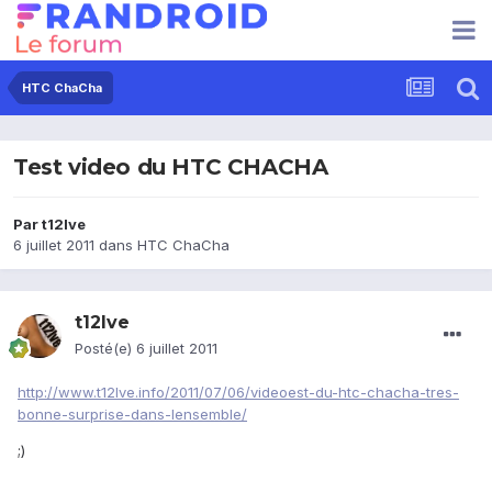
HTC ChaCha
Test video du HTC CHACHA
Par
t12lve
6 juillet 2011
dans
HTC ChaCha
t12lve
Posté(e)
6 juillet 2011
http://www.t12lve.info/2011/07/06/videoest-du-htc-chacha-tres-
bonne-surprise-dans-lensemble/
;)