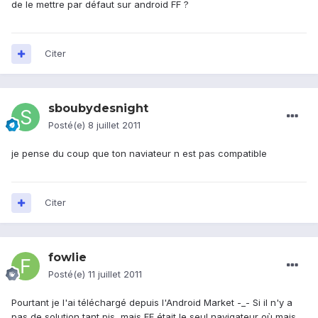
de le mettre par défaut sur android FF ?
Citer
sboubydesnight
Posté(e)
8 juillet 2011
je pense du coup que ton naviateur n est pas compatible
Citer
fowlie
Posté(e)
11 juillet 2011
Pourtant je l'ai téléchargé depuis l'Android Market -_- Si il n'y a
pas de solution tant pis, mais FF était le seul navigateur où mais