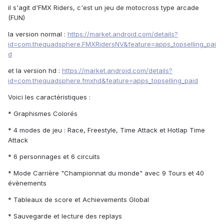
il s'agit d'FMX Riders, c'est un jeu de motocross type arcade
(FUN)
la version normal :
https://market.android.com/details?
id=com.thequadsphere.FMXRidersNV&feature=apps_topselling_pai
d
et la version hd :
https://market.android.com/details?
id=com.thequadsphere.fmxhd&feature=apps_topselling_paid
Voici les caractéristiques :
* Graphismes Colorés
* 4 modes de jeu : Race, Freestyle, Time Attack et Hotlap Time
Attack
* 6 personnages et 6 circuits
* Mode Carrière "Championnat du monde" avec 9 Tours et 40
évènements
* Tableaux de score et Achievements Global
* Sauvegarde et lecture des replays