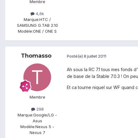
Membre
4,6k
Marque:
HTC /
SAMSUNG G.TAB 2.10
Modèle:
ONE / ONE S
Thomasso
Posté(e)
8 juillet 2011
Ah sous la RC 7.1 tous mes fonds d
de base de la Stable 7.0.3 ! On peut
Et ca tourne niquel sur WF quand c'
Membre
298
Marque:
Google/LG -
Asus
Modèle:
Nexus 5 -
Nexus 7