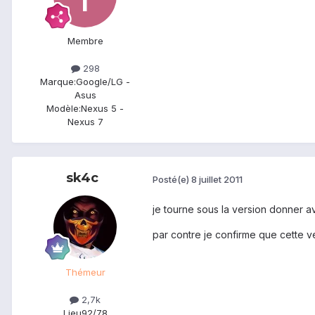
Membre
298
Marque:
Google/LG -
Asus
Modèle:
Nexus 5 -
Nexus 7
sk4c
Posté(e)
8 juillet 2011
je tourne sous la version donner a
par contre je confirme que cette v
Thémeur
2,7k
Lieu
92/78