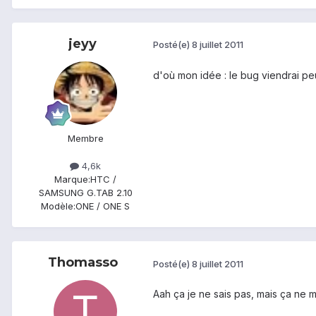
jeyy
Posté(e)
8 juillet 2011
d'où mon idée : le bug viendrai peu
Membre
4,6k
Marque:
HTC /
SAMSUNG G.TAB 2.10
Modèle:
ONE / ONE S
Thomasso
Posté(e)
8 juillet 2011
Aah ça je ne sais pas, mais ça ne m