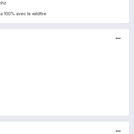
8mhz
é a 100% avec le wildfire