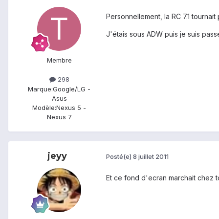
Personnellement, la RC 7.1 tournait
J'étais sous ADW puis je suis pass
Membre
298
Marque:
Google/LG -
Asus
Modèle:
Nexus 5 -
Nexus 7
jeyy
Posté(e)
8 juillet 2011
Et ce fond d'ecran marchait chez to