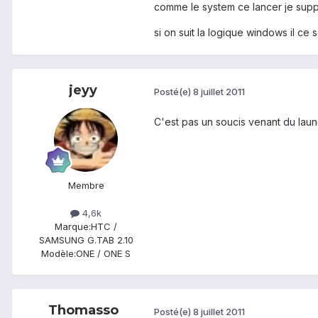
comme le system ce lancer je suppo
si on suit la logique windows il ce 
jeyy
Posté(e)
8 juillet 2011
C'est pas un soucis venant du laun
Membre
4,6k
Marque:
HTC /
SAMSUNG G.TAB 2.10
Modèle:
ONE / ONE S
Thomasso
Posté(e)
8 juillet 2011