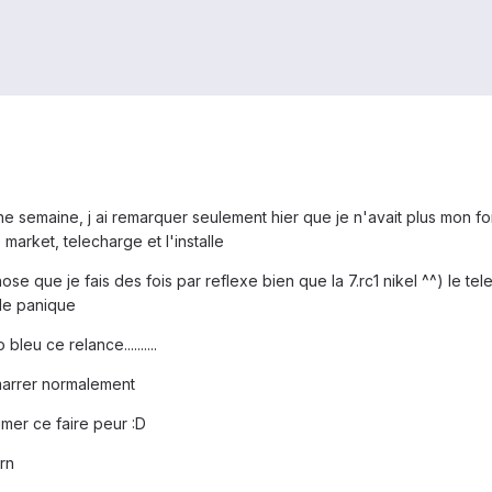
une semaine, j ai remarquer seulement hier que je n'avait plus mon fo
market, telecharge et l'installe
hose que je fais des fois par reflexe bien que la 7.rc1 nikel ^^) 
de panique
leu ce relance..........
emarrer normalement
imer ce faire peur :D
urn