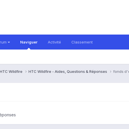
orum
Naviguer
Activité
Classement
HTC Wildfire
HTC Wildfire - Aides, Questions & Réponses
fonds d
Réponses