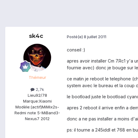
sk4c
Posté(e)
8 juillet 2011
conseil :)
apres avoir installer Cm 7.Rc1 y'a 
fournie avec) donc je bouge sur le 
Thémeur
ce matin je reboot le telephone (c
system avec le bureau et la coup 
2,7k
Lieu
92/78
le bootload juste le bootload cyano b
Marque:
Xiaomi
Modèle:
(actif)MiMix2s-
apres 2 reboot il arrive enfin a d
Redmi note 5-MiBand3-
donc a ne pas installer a moins d'a
Nexus7 2012
ps: il tourne a 245iddl et 768 en b