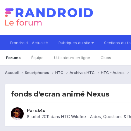
Frandroid - Actualité
Rubriques du site
Sections du f
Forums
Équipe
Utilisateurs en ligne
Clubs
Accueil
Smartphones
HTC
Archives HTC
HTC - Autres
fonds d'ecran animé Nexus
Par
sk4c
8 juillet 2011
dans
HTC Wildfire - Aides, Questions & 