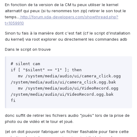
En fonction de ta version de la CM tu peux utiliser le kernel
alternatif qui peux (si tu renommes ton zip) retirer le son tout le
temps...
http://forum.xda-developers.com/showthread.php?
t=1059910
Sinon tu fais à la manière dont c'est fait (cf le script d'installation
du kernel) via root explorer ou directement les commandes adb
Dans le script on trouve
# silent cam

if [ "$silent" == "1" ]; then

   mv /system/media/audio/ui/camera_click.ogg 
/system/media/audio/ui/camera_click.ogg.bak

   mv /system/media/audio/ui/VideoRecord.ogg 
/system/media/audio/ui/VideoRecord.ogg.bak

fi
donc suffit de retirer les fichiers audio "joués" lors de la prise de
photo ou de vidéo et le tour et joué.
(et on doit pouvoir fabriquer un fichier flashable pour faire cette