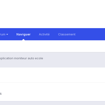
orum
Naviguer
Activité
Classement
plication moniteur auto ecole
ts