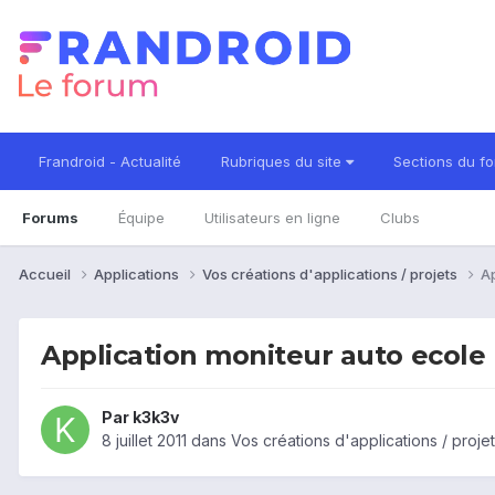
Frandroid - Actualité
Rubriques du site
Sections du f
Forums
Équipe
Utilisateurs en ligne
Clubs
Accueil
Applications
Vos créations d'applications / projets
Ap
Application moniteur auto ecole
Par
k3k3v
8 juillet 2011
dans
Vos créations d'applications / proje