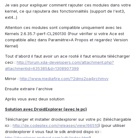
Je vais pour expliquer comment rajouter ces modules dans votre
kernel, ce qui rajoutera des fonctionnalités (support de l'ext3,
ext4...)
Attention ces modules sont compatible uniquement avec les
Kernels 2.6.35.7-perf-CL260130 (Pour vérifier si votre Ace est
compatible allez dans Paramètre>A Propos et regardez Version
Kernel)
Tout d'abord il faut avoir un ace rooté il faut ensuite télécharger
ceci :
http://forum.xda-developers.com/attachment.php?
attachmentid=635385&d=1308907399
Mirror :
http://www.mediafire.com/?2dms2oa4jrchmvv
Ensuite extraire l'archive
Après vous avez deux solution
Solution avec DroidExplorer (avec le pc)
Télécharger et installer droidexplorer sur votre pc (téléchargable
ici :
http://de.codeplex.com/releases/view/66510
) (pour utiliser
droidexplorer il vous faut le sdk android dispo ici :
http://developer.android.com/sdk/index.html
)