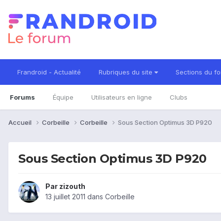
Frandroid - Actualité
Rubriques du site
Sections du f
Forums
Équipe
Utilisateurs en ligne
Clubs
Accueil
Corbeille
Corbeille
Sous Section Optimus 3D P920
Sous Section Optimus 3D P920
Par
zizouth
13 juillet 2011
dans
Corbeille