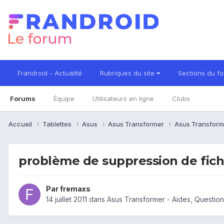
Frandroid - Actualité
Rubriques du site
Sections du f
Forums
Équipe
Utilisateurs en ligne
Clubs
Accueil
Tablettes
Asus
Asus Transformer
Asus Transform
problème de suppression de fich
Par
fremaxs
14 juillet 2011
dans
Asus Transformer - Aides, Questio