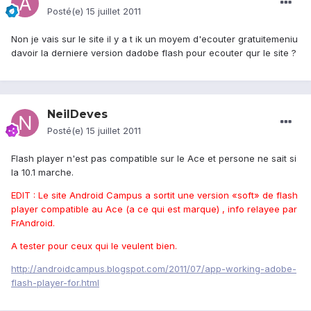
Posté(e)
15 juillet 2011
Non je vais sur le site il y a t ik un moyem d'ecouter gratuitemeniu
davoir la derniere version dadobe flash pour ecouter qur le site ?
NeilDeves
Posté(e)
15 juillet 2011
Flash player n'est pas compatible sur le Ace et persone ne sait si
la 10.1 marche.
EDIT : Le site Android Campus a sortit une version «soft» de flash
player compatible au Ace (a ce qui est marque) , info relayee par
FrAndroid.
A tester pour ceux qui le veulent bien.
http://androidcampus.blogspot.com/2011/07/app-working-adobe-
flash-player-for.html