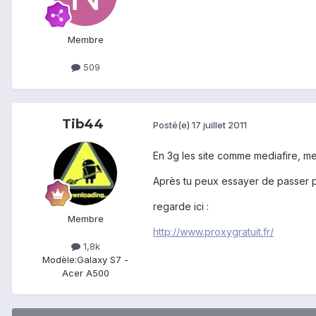
Membre
509
Tib44
Posté(e)
17 juillet 2011
En 3g les site comme mediafire, m
Après tu peux essayer de passer p
regarde ici :
Membre
http://www.proxygratuit.fr/
1,8k
Modèle:
Galaxy S7 -
Acer A500