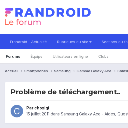
Frandroid - Actualité
Rubriques du site
Sections du f
Forums
Équipe
Utilisateurs en ligne
Clubs
Accueil
Smartphones
Samsung
Gamme Galaxy Ace
Sams
Problème de téléchargement..
Par
choxigi
15 juillet 2011
dans
Samsung Galaxy Ace - Aides, Ques