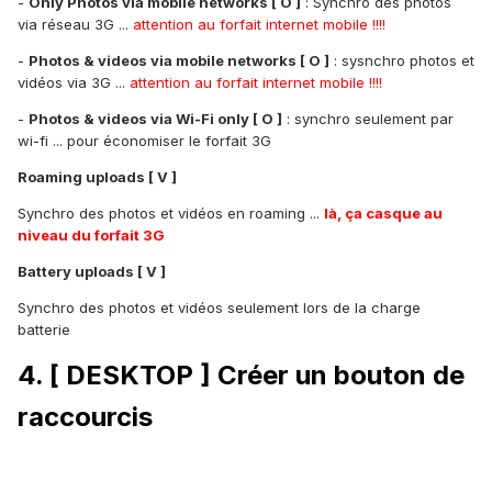
-
Only Photos via mobile networks [ O ]
: Synchro des photos
via réseau 3G ...
attention au forfait internet mobile !!!!
-
Photos & videos via mobile networks [ O ]
: sysnchro photos et
vidéos via 3G ...
attention au forfait internet mobile !!!!
-
Photos & videos via Wi-Fi only [ O ]
: synchro seulement par
wi-fi ... pour économiser le forfait 3G
Roaming uploads [ V ]
Synchro des photos et vidéos en roaming ...
là, ça casque au
niveau du forfait 3G
Battery uploads [ V ]
Synchro des photos et vidéos seulement lors de la charge
batterie
4. [ DESKTOP ] Créer un bouton de
raccourcis