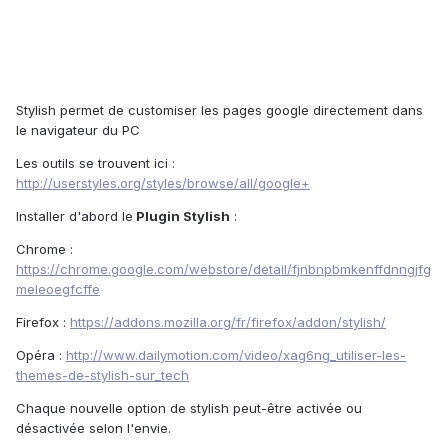
Stylish permet de customiser les pages google directement dans
le navigateur du PC
Les outils se trouvent ici :
http://userstyles.org/styles/browse/all/google+
Installer d'abord le
Plugin Stylish
:
Chrome :
https://chrome.google.com/webstore/detail/fjnbnpbmkenffdnngjfg
meleoegfcffe
Firefox :
https://addons.mozilla.org/fr/firefox/addon/stylish/
Opéra :
http://www.dailymotion.com/video/xag6ng_utiliser-les-
themes-de-stylish-sur_tech
Chaque nouvelle option de stylish peut-être activée ou
désactivée selon l'envie.