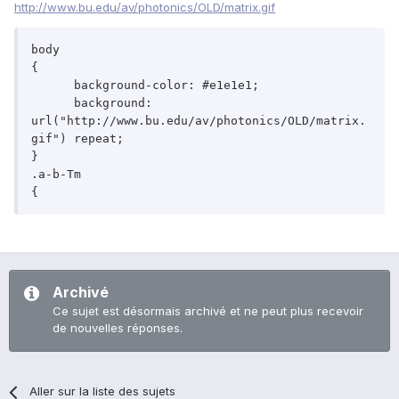
http://www.bu.edu/av/photonics/OLD/matrix.gif
body

{

      background-color: #e1e1e1;

      background: 
url("http://www.bu.edu/av/photonics/OLD/matrix.
gif") repeat;

}

.a-b-Tm

{
Archivé
Ce sujet est désormais archivé et ne peut plus recevoir
de nouvelles réponses.
Aller sur la liste des sujets