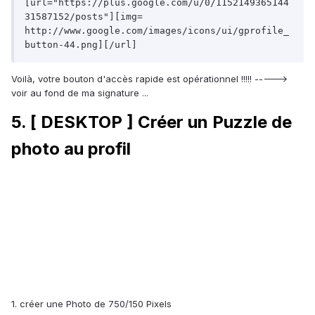
[url="https://plus.google.com/u/0/1152149365144
31587152/posts"][img= 
http://www.google.com/images/icons/ui/gprofile_
button-44.png][/url]
Voilà, votre bouton d'accès rapide est opérationnel !!!!! ----->
voir au fond de ma signature ...
5. [ DESKTOP ] Créer un Puzzle de
photo au profil
1. créer une Photo de 750/150 Pixels