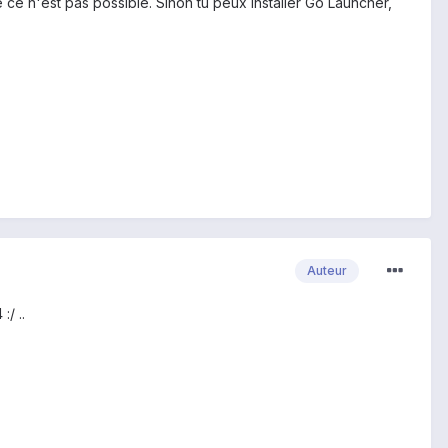
e ce n'est pas possible. Sinon tu peux installer Go Launcher,
Auteur
/ ..