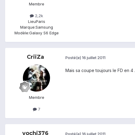
Membre
2,2k
Lieu
Paris
Marque:
Samsung
Modèle:
Galaxy S6 Edge
CriiZa
Posté(e)
16 juillet 2011
Mais sa coupe toujours le FD en 4 .
Membre
7
yochi376
Posté(e)
16 juillet 2011