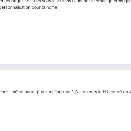
 les pages ! Si tu es sous la 2.1 sans Launcher alternatif je crois qu
ersonnalisation pour ta home
r , même avec q'un seul "burreau" j'ai toujours le FD coupé en 4 :