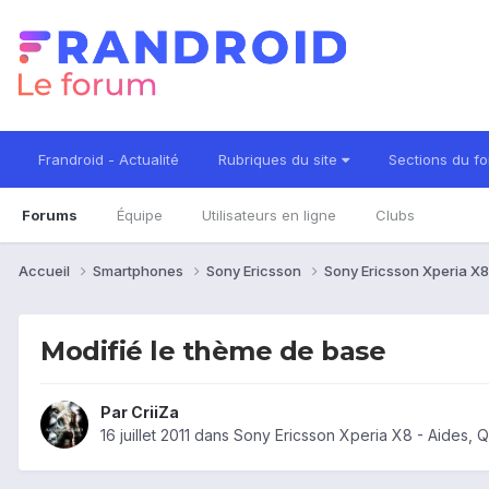
Frandroid - Actualité
Rubriques du site
Sections du f
Forums
Équipe
Utilisateurs en ligne
Clubs
Accueil
Smartphones
Sony Ericsson
Sony Ericsson Xperia X
Modifié le thème de base
Par
CriiZa
16 juillet 2011
dans
Sony Ericsson Xperia X8 - Aides, 