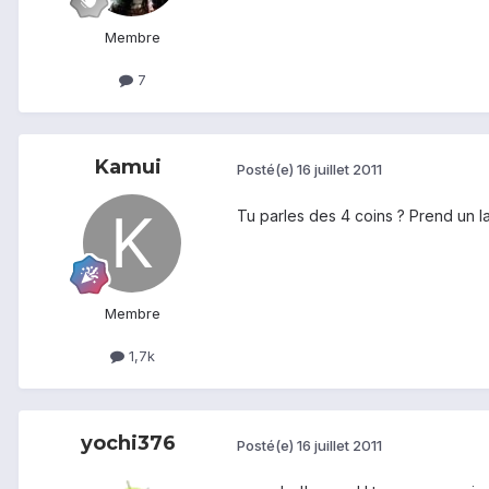
Membre
7
Kamui
Posté(e)
16 juillet 2011
Tu parles des 4 coins ? Prend un la
Membre
1,7k
yochi376
Posté(e)
16 juillet 2011