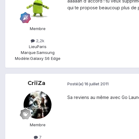
aaaaah d'accord ! tu veux supprimer
qui te propose beaucoup plus de p
Membre
2,2k
Lieu
Paris
Marque:
Samsung
Modèle:
Galaxy S6 Edge
CriiZa
Posté(e)
16 juillet 2011
Sa reviens au même avec Go Launche
Membre
7