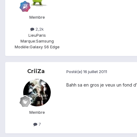
Membre
2,2k
Lieu
Paris
Marque:
Samsung
Modèle:
Galaxy S6 Edge
CriiZa
Posté(e)
16 juillet 2011
Bahh sa en gros je veux un fond d’é
Membre
7