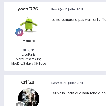
yochi376
Posté(e)
16 juillet 2011
Je ne comprend pas vraiment ... Tu
Membre
2,2k
Lieu
Paris
Marque:
Samsung
Modèle:
Galaxy S6 Edge
CriiZa
Posté(e)
16 juillet 2011
Oui voila , sauf que mon fond d'écr