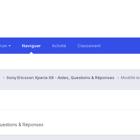
orum
Naviguer
Activité
Classement
8
Sony Ericsson Xperia X8 - Aides, Questions & Réponses
Modifié l
Questions & Réponses