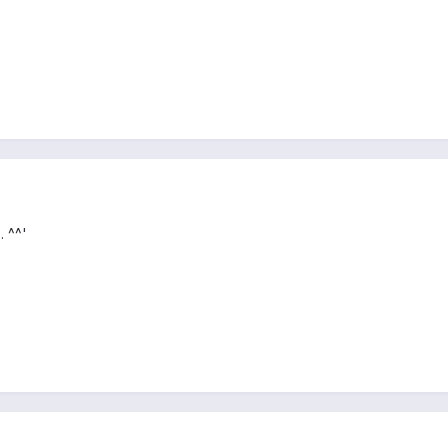
. ^^'