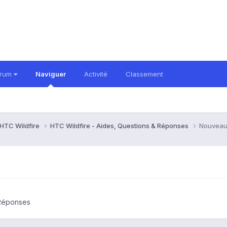
orum
Naviguer
Activité
Classement
HTC Wildfire
HTC Wildfire - Aides, Questions & Réponses
Nouveau
 Réponses