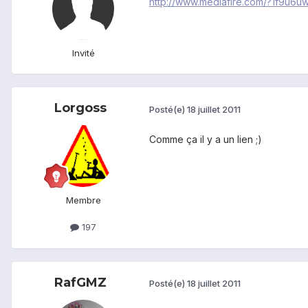
http://www.mediafire.com/?1f9u6u
Invité
Lorgoss
Posté(e)
18 juillet 2011
Comme ça il y a un lien ;)
Membre
197
RafGMZ
Posté(e)
18 juillet 2011