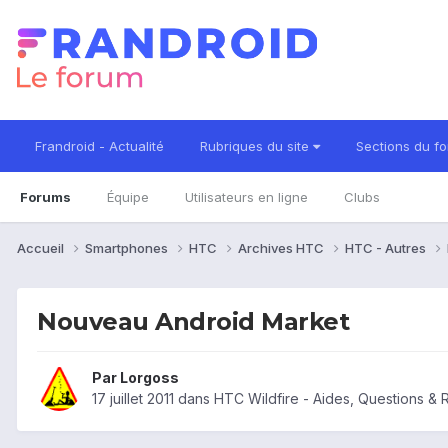
Frandroid - Actualité
Rubriques du site
Sections du f
Forums
Équipe
Utilisateurs en ligne
Clubs
Accueil
Smartphones
HTC
Archives HTC
HTC - Autres
Nouveau Android Market
Par
Lorgoss
17 juillet 2011
dans
HTC Wildfire - Aides, Questions &