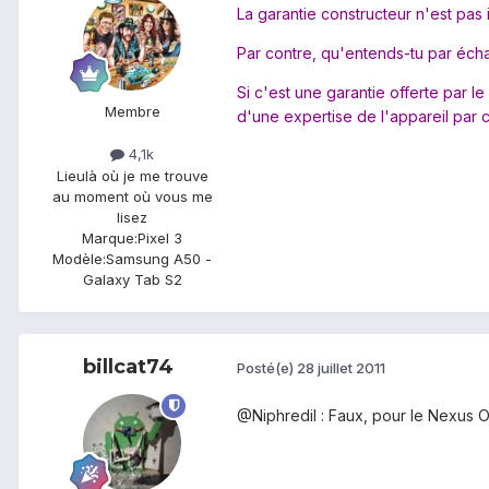
La garantie constructeur n'est pas
Par contre, qu'entends-tu par échan
Si c'est une garantie offerte par l
Membre
d'une expertise de l'appareil par
4,1k
Lieu
là où je me trouve
au moment où vous me
lisez
Marque:
Pixel 3
Modèle:
Samsung A50 -
Galaxy Tab S2
billcat74
Posté(e)
28 juillet 2011
@Niphredil : Faux, pour le Nexus O