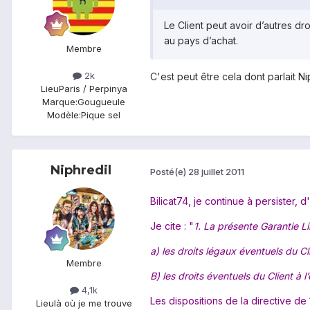
Le Client peut avoir d’autres dr
au pays d’achat.
Membre
2k
C'est peut être cela dont parlait Ni
Lieu
Paris / Perpinya
Marque:
Gougueule
Modèle:
Pique sel
Niphredil
Posté(e)
28 juillet 2011
Bilicat74, je continue à persister, d
Je cite : "
1. La présente Garantie Li
a) les droits légaux éventuels du Cl
Membre
B) les droits éventuels du Client à 
4,1k
Les dispositions de la directive d
Lieu
là où je me trouve