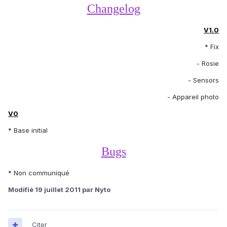
Changelog
V1.0
* Fix
- Rosie
- Sensors
- Appareil photo
V0
* Base initial
Bugs
* Non communiqué
Modifié
19 juillet 2011
par Nyto
Citer