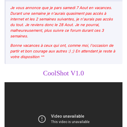
Je vous annonce que je pars samedi 7 Aout en vacances.
Durant une semaine je n'aurais quasiment pas accès à
internet et les 2 semaines suivantes, je n'aurais pas accès
du tout. Je reviens donc le 28 Aout. Je ne pourrai,
malheureusement, plus suivre ce forum durant ces 3
semaines.
Bonne vacances à ceux qui ont, comme moi, l'occasion de
partir et bon courage aux autres :) ;) En attendant je reste à
votre disposition ^^
CoolShot V1.0