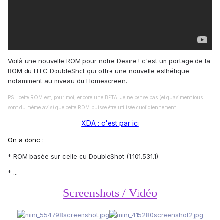
Voilà une nouvelle ROM pour notre Desire ! c'est un portage de la
ROM du HTC DoubleShot qui offre une nouvelle esthétique
notamment au niveau du Homescreen.
PS : cette ROM est, pour moi, encore une BETA. Je ne pense pas (et quasiment tous
sont du même avis) que cette ROM puisse être utilisée quotidiennement.
XDA : c'est par ici
On a donc :
* ROM basée sur celle du DoubleShot (1.101.531.1)
* ...
Screenshots / Vidéo