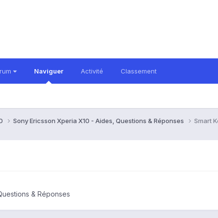
orum
Naviguer
Activité
Classement
10
Sony Ericsson Xperia X10 - Aides, Questions & Réponses
Smart K
 Questions & Réponses