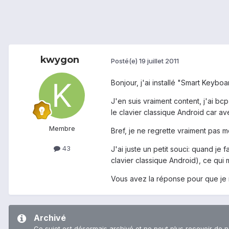
kwygon
Posté(e)
19 juillet 2011
Bonjour, j'ai installé "Smart Keybo
J'en suis vraiment content, j'ai bc
le clavier classique Android car a
Membre
Bref, je ne regrette vraiment pas mo
43
J'ai juste un petit souci: quand je
clavier classique Android), ce qui
Vous avez la réponse pour que je 
Archivé
Ce sujet est désormais archivé et ne peut plus recevoir de 