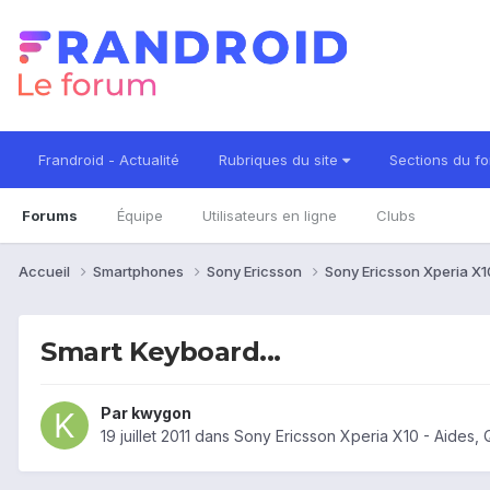
Frandroid - Actualité
Rubriques du site
Sections du f
Forums
Équipe
Utilisateurs en ligne
Clubs
Accueil
Smartphones
Sony Ericsson
Sony Ericsson Xperia X
Smart Keyboard...
Par
kwygon
19 juillet 2011
dans
Sony Ericsson Xperia X10 - Aides,