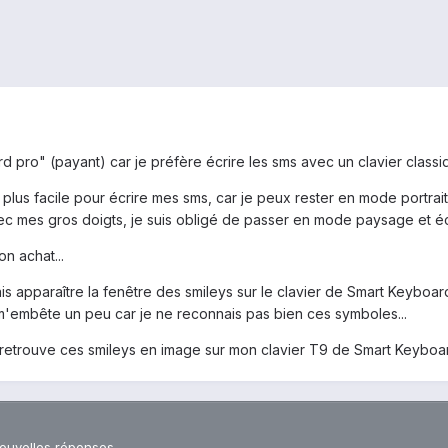
ard pro" (payant) car je préfère écrire les sms avec un clavier class
p plus facile pour écrire mes sms, car je peux rester en mode portrai
vec mes gros doigts, je suis obligé de passer en mode paysage et éc
n achat...
 fais apparaître la fenêtre des smileys sur le clavier de Smart Keybo
 m'embête un peu car je ne reconnais pas bien ces symboles...
retrouve ces smileys en image sur mon clavier T9 de Smart Keyboard
nouvelles réponses.