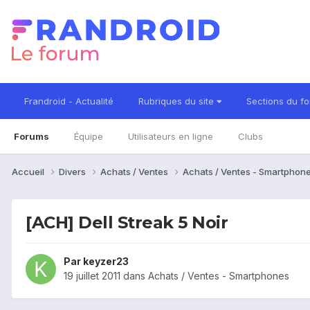
Frandroid - Actualité
Rubriques du site
Sections du f
Forums
Équipe
Utilisateurs en ligne
Clubs
Accueil
Divers
Achats / Ventes
Achats / Ventes - Smartphon
[ACH] Dell Streak 5 Noir
Par
keyzer23
19 juillet 2011
dans
Achats / Ventes - Smartphones