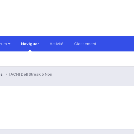
orum
Naviguer
Activité
Classement
es
[ACH] Dell Streak 5 Noir