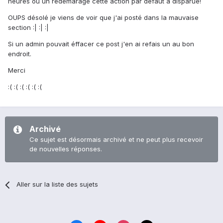
heures ou un redémarage cette action par défaut à disparue!
OUPS désolé je viens de voir que j'ai posté dans la mauvaise
section :| :| :|
Si un admin pouvait éffacer ce post j'en ai refais un au bon
endroit.
Merci
:( :( :( :( :( :(
Archivé
Ce sujet est désormais archivé et ne peut plus recevoir
de nouvelles réponses.
Aller sur la liste des sujets