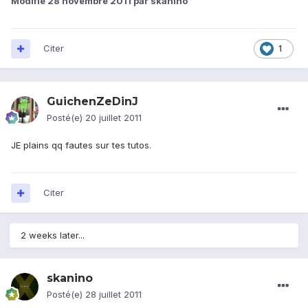
Modifié
28 novembre 2011
par skanino
Citer
1
GuichenZeDinJ
Posté(e)
20 juillet 2011
JE plains qq fautes sur tes tutos.
Citer
2 weeks later...
skanino
Posté(e)
28 juillet 2011