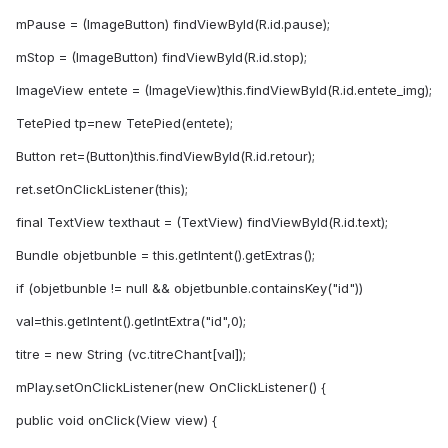
mPause = (ImageButton) findViewById(R.id.pause);
mStop = (ImageButton) findViewById(R.id.stop);
ImageView entete = (ImageView)this.findViewById(R.id.entete_img);
TetePied tp=new TetePied(entete);
Button ret=(Button)this.findViewById(R.id.retour);
ret.setOnClickListener(this);
final TextView texthaut = (TextView) findViewById(R.id.text);
Bundle objetbunble = this.getIntent().getExtras();
if (objetbunble != null && objetbunble.containsKey("id"))
val=this.getIntent().getIntExtra("id",0);
titre = new String (vc.titreChant[val]);
mPlay.setOnClickListener(new OnClickListener() {
public void onClick(View view) {