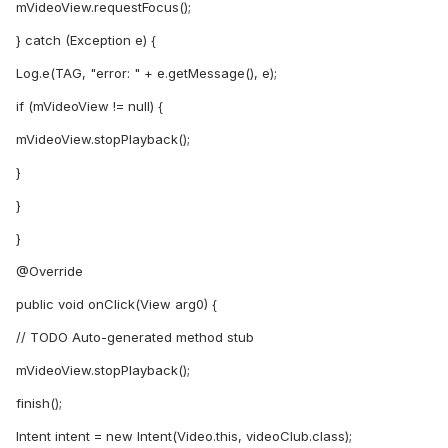
mVideoView.requestFocus();
} catch (Exception e) {
Log.e(TAG, "error: " + e.getMessage(), e);
if (mVideoView != null) {
mVideoView.stopPlayback();
}
}
}
@Override
public void onClick(View arg0) {
// TODO Auto-generated method stub
mVideoView.stopPlayback();
finish();
Intent intent = new Intent(Video.this, videoClub.class);