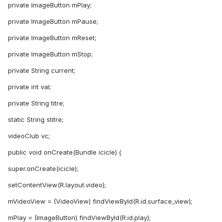
private ImageButton mPlay;
private ImageButton mPause;
private ImageButton mReset;
private ImageButton mStop;
private String current;
private int val;
private String titre;
static String stitre;
videoClub vc;
public void onCreate(Bundle icicle) {
super.onCreate(icicle);
setContentView(R.layout.video);
mVideoView = (VideoView) findViewById(R.id.surface_view);
mPlay = (ImageButton) findViewById(R.id.play);