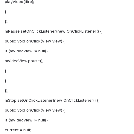
playVideo(titre);
}
});
mPause.setOnClickListener(new OnClickListener() {
public void onClick(View view) {
if (mVideoView != null) {
mVideoView.pause();
}
}
});
mStop.setOnClickListener(new OnClickListener() {
public void onClick(View view) {
if (mVideoView != null) {
current = null;