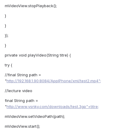
mVideoView.stopPlayback();
}
}
});
}
private void playVideo(String titre) {
try {
//final String path =
"
http://192.168.1.90:8084/AppIPhone/xml/test2.mp4";
//lecture video
final String path =
"
http://www.ysnky.com/downloads/test.3gp"+titre;
mVideoView.setVideoPath(path);
mVideoView.start();