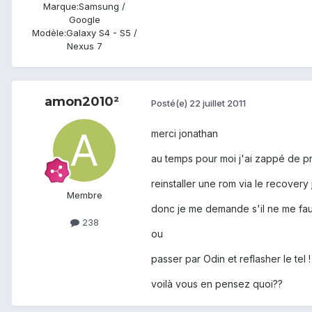
Marque:
Samsung /
Google
Modèle:
Galaxy S4 - S5 /
Nexus 7
amon2010²
Posté(e)
22 juillet 2011
merci jonathan
au temps pour moi j'ai zappé de pre
reinstaller une rom via le recovery j
Membre
donc je me demande s'il ne me faut
238
ou
passer par Odin et reflasher le tel !
voilà vous en pensez quoi??