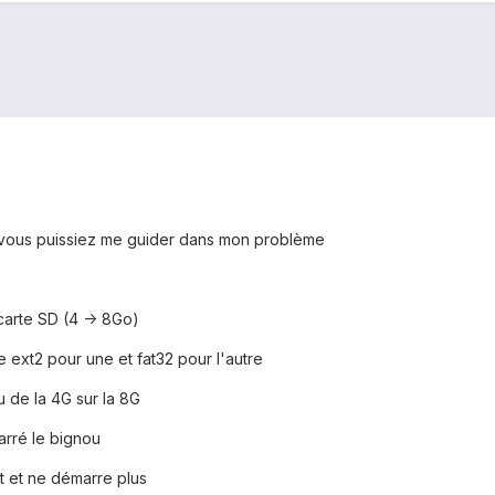
 vous puissiez me guider dans mon problème
arte SD (4 -> 8Go)
rte ext2 pour une et fat32 pour l'autre
u de la 4G sur la 8G
arré le bignou
oot et ne démarre plus