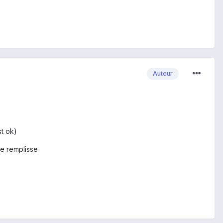
Auteur
st ok)
re remplisse