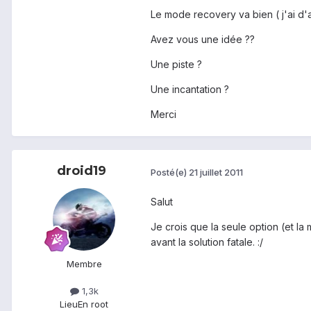
Le mode recovery va bien ( j'ai d'
Avez vous une idée ??
Une piste ?
Une incantation ?
Merci
droid19
Posté(e)
21 juillet 2011
Salut
Je crois que la seule option (et l
avant la solution fatale. :/
Membre
1,3k
Lieu
En root