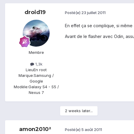
droid19
Posté(e)
23 juillet 2011
En effet ça se complique, si même 
Avant de le flasher avec Odin, assur
Membre
1,3k
Lieu
En root
Marque:
Samsung /
Google
Modèle:
Galaxy S4 - S5 /
Nexus 7
2 weeks later...
amon2010²
Posté(e)
5 août 2011