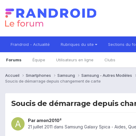
Frandroid - Actualité
Rubriques du site
Sections du f
Forums
Équipe
Utilisateurs en ligne
Clubs
Accueil
Smartphones
Samsung
Samsung - Autres Modèles
Soucis de démarrage depuis changement de carte
Soucis de démarrage depuis cha
Par
amon2010²
21 juillet 2011
dans
Samsung Galaxy Spica - Aides, Qu