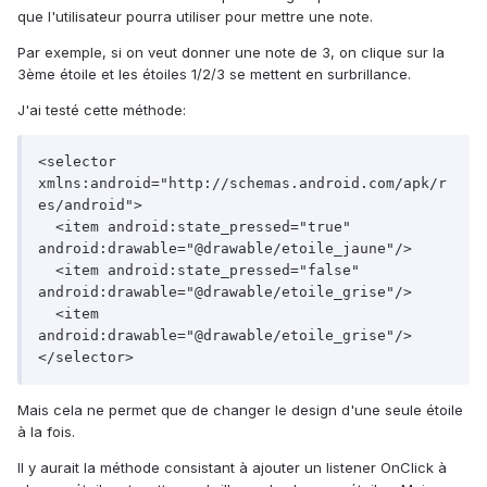
que l'utilisateur pourra utiliser pour mettre une note.
Par exemple, si on veut donner une note de 3, on clique sur la
3ème étoile et les étoiles 1/2/3 se mettent en surbrillance.
J'ai testé cette méthode:
<selector 
xmlns:android="http://schemas.android.com/apk/r
es/android">

  <item android:state_pressed="true" 
android:drawable="@drawable/etoile_jaune"/>

  <item android:state_pressed="false" 
android:drawable="@drawable/etoile_grise"/>

  <item 
android:drawable="@drawable/etoile_grise"/>

Mais cela ne permet que de changer le design d'une seule étoile
à la fois.
Il y aurait la méthode consistant à ajouter un listener OnClick à