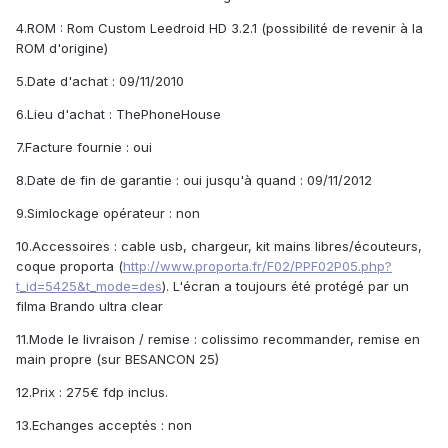
4.ROM : Rom Custom Leedroid HD 3.2.1 (possibilité de revenir à la
ROM d'origine)
5.Date d'achat : 09/11/2010
6.Lieu d'achat : ThePhoneHouse
7.Facture fournie : oui
8.Date de fin de garantie : oui jusqu'à quand : 09/11/2012
9.Simlockage opérateur : non
10.Accessoires : cable usb, chargeur, kit mains libres/écouteurs,
coque proporta (
http://www.proporta.fr/F02/PPF02P05.php?
t_id=5425&t_mode=des
). L'écran a toujours été protégé par un
filma Brando ultra clear
11.Mode le livraison / remise : colissimo recommander, remise en
main propre (sur BESANCON 25)
12.Prix : 275€ fdp inclus.
13.Echanges acceptés : non