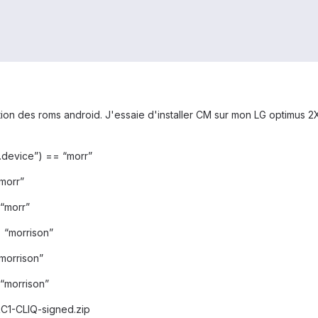
tion des roms android. J'essaie d'installer CM sur mon LG optimus 2X
t.device”) == “morr”
“morr”
 “morr”
= “morrison”
“morrison”
 “morrison”
RC1-CLIQ-signed.zip