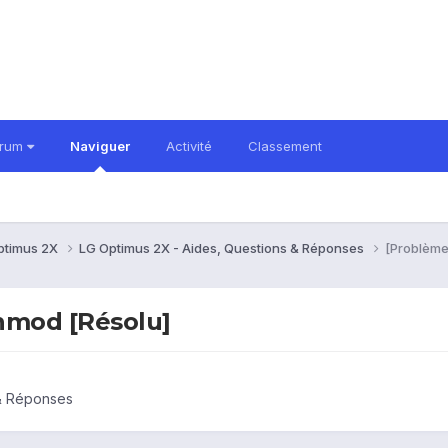
orum
Naviguer
Activité
Classement
ptimus 2X
LG Optimus 2X - Aides, Questions & Réponses
[Problème
nmod [Résolu]
 & Réponses