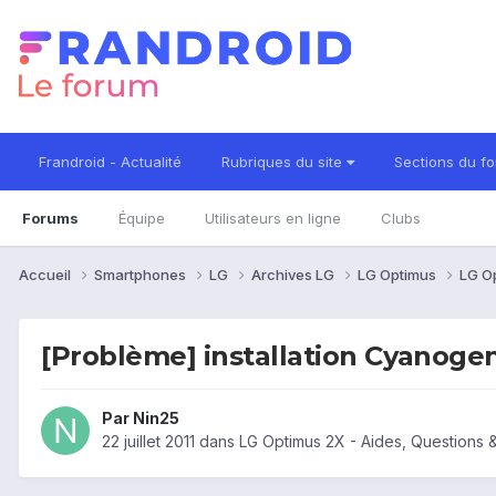
Frandroid - Actualité
Rubriques du site
Sections du f
Forums
Équipe
Utilisateurs en ligne
Clubs
Accueil
Smartphones
LG
Archives LG
LG Optimus
LG O
[Problème] installation Cyanoge
Par
Nin25
22 juillet 2011
dans
LG Optimus 2X - Aides, Questions