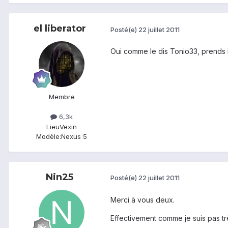
el liberator
Posté(e)
22 juillet 2011
Oui comme le dis Tonio33, prends la
Membre
6,3k
Lieu
Vexin
Modèle:
Nexus 5
Nin25
Posté(e)
22 juillet 2011
Merci à vous deux.
Effectivement comme je suis pas trè