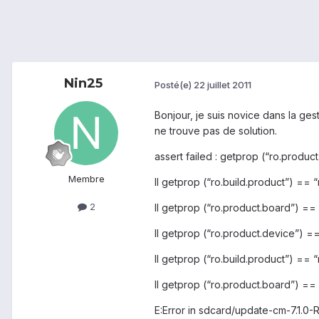
Nin25
Posté(e)
22 juillet 2011
Bonjour, je suis novice dans la ges
ne trouve pas de solution.
assert failed : getprop (“ro.produc
Membre
II getprop (“ro.build.product”) == 
2
II getprop (“ro.product.board”) ==
II getprop (“ro.product.device”) =
II getprop (“ro.build.product”) == 
II getprop (“ro.product.board”) ==
E:Error in sdcard/update-cm-7.1.0-