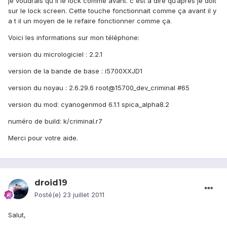
je voudrais qu'il le lock comme avant. c'est a dire qu’après je doit
sur le lock screen. Cette touche fonctionnait comme ça avant il y
a t il un moyen de le refaire fonctionner comme ça.
Voici les informations sur mon téléphone:
version du micrologiciel : 2.2.1
version de la bande de base : i5700XXJD1
version du noyau : 2.6.29.6 root@15700_dev_criminal #65
version du mod: cyanogenmod 6.1.1 spica_alpha8.2
numéro de build: k/criminal.r7
Merci pour votre aide.
droid19
Posté(e)
23 juillet 2011
Salut,