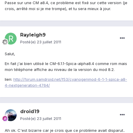
Passe sur une CM a8.4, ce problème est fixé sur cette version (je
crois, arrêté moi si je me trompe), et tu sera mieux à jour.
Rayleigh9
Posté(e)
23 juillet 2011
Salut,
En fait j'ai bien utilisé le CM-6.1.1-Spica-alpha8.4 comme rom mais
mon téléphone affiche au niveau de la version du mod 8.2.
lien:
http://forum.samdroid.net/f53/cyanogenmod-6-1-1-spica-a8-
4-nextgeneration-4764/
droid19
Posté(e)
23 juillet 2011
Ah ok. C'est bizarre car je crois que ce problème avait disparut..