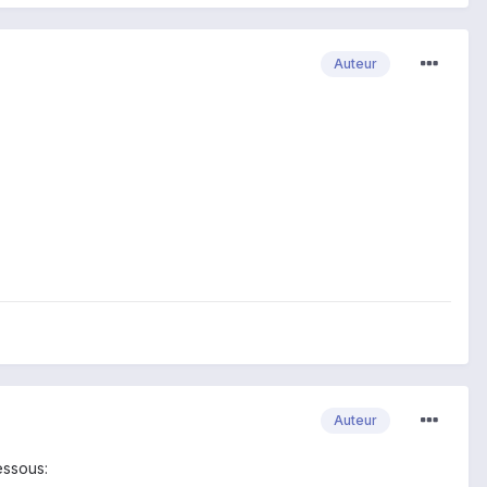
Auteur
Auteur
essous: