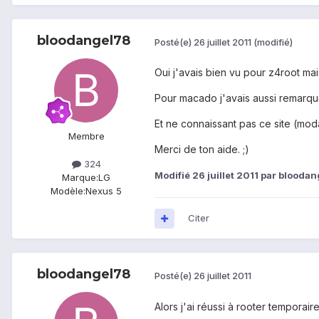
bloodangel78
Posté(e)
26 juillet 2011
(modifié)
Oui j'avais bien vu pour z4root mai
Pour macado j'avais aussi remarqué
Et ne connaissant pas ce site (mod
Membre
Merci de ton aide. ;)
324
Modifié
26 juillet 2011
par bloodan
Marque:
LG
Modèle:
Nexus 5
Citer
bloodangel78
Posté(e)
26 juillet 2011
Alors j'ai réussi à rooter tempora