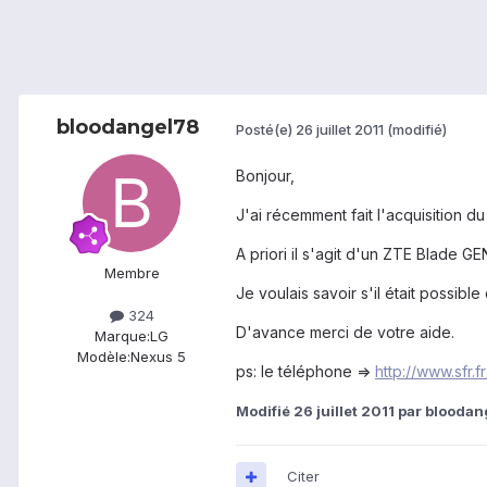
bloodangel78
Posté(e)
26 juillet 2011
(modifié)
Bonjour,
J'ai récemment fait l'acquisition 
A priori il s'agit d'un ZTE Blade GE
Membre
Je voulais savoir s'il était possible
324
D'avance merci de votre aide.
Marque:
LG
Modèle:
Nexus 5
ps: le téléphone =>
http://www.sfr.
Modifié
26 juillet 2011
par bloodan
Citer