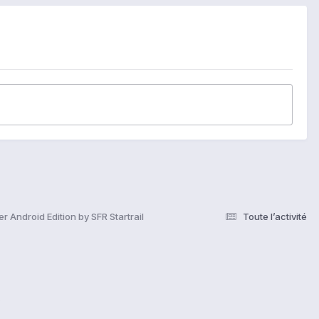
er Android Edition by SFR Startrail
Toute l’activité
s