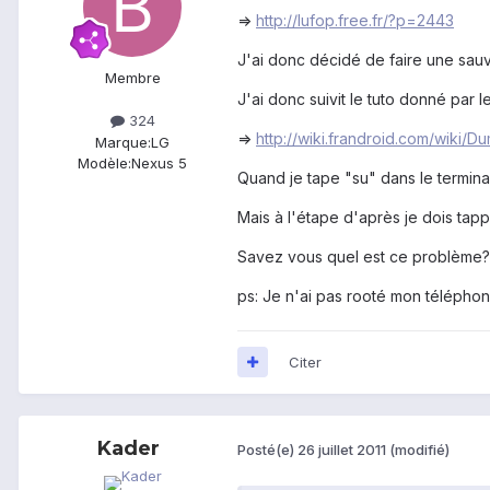
=>
http://lufop.free.fr/?p=2443
J'ai donc décidé de faire une sau
Membre
J'ai donc suivit le tuto donné par l
324
=>
http://wiki.frandroid.com/wik
Marque:
LG
Modèle:
Nexus 5
Quand je tape "su" dans le terminal
Mais à l'étape d'après je dois tapper
Savez vous quel est ce problème?
ps: Je n'ai pas rooté mon télépho
Citer
Kader
Posté(e)
26 juillet 2011
(modifié)