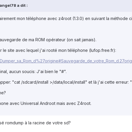
angel78 a dit :
orairement mon téléphone avec z4root (1.3.0) en suivant la méthode c
sauvegarde de ma ROM opérateur (on sait jamais).
r le site avec lequel j'ai rooté mon téléphone (lufop.free.fr):
wiki/Dumper_sa_Rom_d%27origine#Sauvegarde_de_votre_Rom_d.27orig
nal, aucun soucis: J'ai bien le "#".
per: "cat /sdcard/install >/data/local/install" et là j'ai cette erreur: 
me?
phone avec Universal Androot mais avec Z4root.
sé romdump à la racine de votre sd?