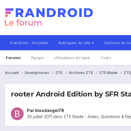
Frandroid - Actualité
Rubriques du site
Sections du f
Forums
Équipe
Utilisateurs en ligne
Clubs
Accueil
Smartphones
ZTE
Archives ZTE
ZTE Blade
ZTE
rooter Android Edition by SFR Sta
Par
bloodangel78
26 juillet 2011
dans
ZTE Blade - Aides, Questions & R