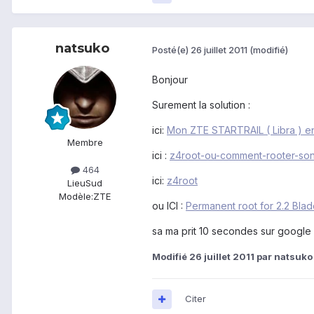
natsuko
Posté(e)
26 juillet 2011
(modifié)
Bonjour
Surement la solution :
ici:
Mon ZTE STARTRAIL ( Libra ) en
Membre
ici :
z4root-ou-comment-rooter-so
464
ici:
z4root
Lieu
Sud
Modèle:
ZTE
ou ICI :
Permanent root for 2.2 Bla
sa ma prit 10 secondes sur google 
Modifié
26 juillet 2011
par natsuko
Citer