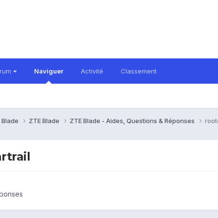
orum
Naviguer
Activité
Classement
 Blade
ZTE Blade
ZTE Blade - Aides, Questions & Réponses
root
rtrail
éponses