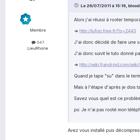
Le 26/07/2011 à 15:16, blood
Alors j'ai réussi à rooter temp
Membre
=>
http://lufop.free.fr/?p=2443
J'ai donc décidé de faire une 
547
Lieu
Rhone
J'ai donc suivit le tuto donné pa
=>
http://wiki.frandroid.com/
Quand je tape "su" dans le termi
Mais à l'étape d'après je dois tap
Savez vous quel est ce problè
ps: Je n'ai pas rooté mon télé
Avez vous installé puis décompres