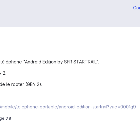
Co
du téléphone "Android Edition by SFR STARTRAIL".
N 2.
 de le rooter (GEN 2).
fr/mobile/telephone-portable/android-edition-startrail?vue=0001g9
gel78