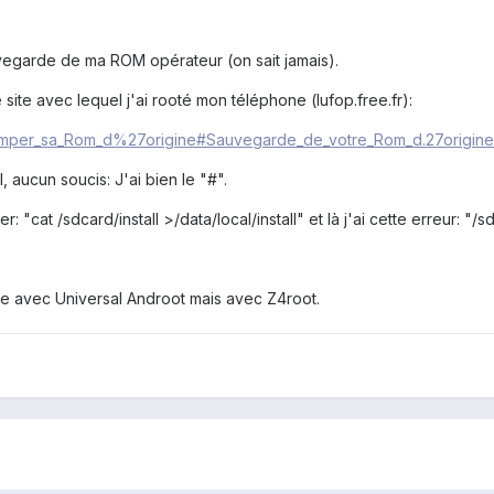
vegarde de ma ROM opérateur (on sait jamais).
e site avec lequel j'ai rooté mon téléphone (lufop.free.fr):
i/Dumper_sa_Rom_d%27origine#Sauvegarde_de_votre_Rom_d.27origine
, aucun soucis: J'ai bien le "#".
: "cat /sdcard/install >/data/local/install" et là j'ai cette erreur: "/s
ne avec Universal Androot mais avec Z4root.