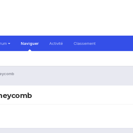
orum
Naviguer
Activité
Classement
oneycomb
oneycomb