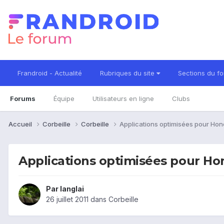
Frandroid - Actualité
Rubriques du site
Sections du f
Forums
Équipe
Utilisateurs en ligne
Clubs
Accueil
Corbeille
Corbeille
Applications optimisées pour H
Applications optimisées pour H
Par
langlai
26 juillet 2011
dans
Corbeille