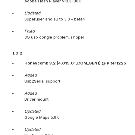
Adobe Flash Player v10.3.186.6
Updated
Superuser and su to 3.0 - beta4
Fixed
3G usb dongle problem, i hope!
1.0.2
Honeycomb 3.2 (4.015.01_COM_GEN1) @ Piter1225
Added
Usb2Serial support
Added
Driver mount
Updated
Google Maps 5.9.0
Updated