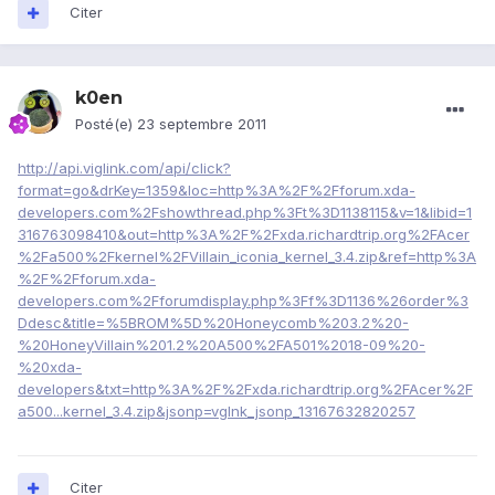
Citer
k0en
Posté(e)
23 septembre 2011
http://api.viglink.com/api/click?
format=go&drKey=1359&loc=http%3A%2F%2Fforum.xda-
developers.com%2Fshowthread.php%3Ft%3D1138115&v=1&libid=1
316763098410&out=http%3A%2F%2Fxda.richardtrip.org%2FAcer
%2Fa500%2Fkernel%2FVillain_iconia_kernel_3.4.zip&ref=http%3A
%2F%2Fforum.xda-
developers.com%2Fforumdisplay.php%3Ff%3D1136%26order%3
Ddesc&title=%5BROM%5D%20Honeycomb%203.2%20-
%20HoneyVillain%201.2%20A500%2FA501%2018-09%20-
%20xda-
developers&txt=http%3A%2F%2Fxda.richardtrip.org%2FAcer%2F
a500...kernel_3.4.zip&jsonp=vglnk_jsonp_13167632820257
Citer