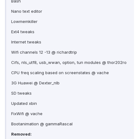
Bash
Nano text editor
Lowmemkiller
Ext4 tweaks
Internet tweaks
Wifi channels 12 -13 @ richardtrip
Cifs, nls_utf8, usb_wwan, option, tun modules @ thor202ro
CPU freq scaling based on screenstates @ vache
3G Huawei @ Dexter_nlb
SD tweaks
Updated xbin
FixWifi @ vache
Bootanimation @ gammaRascal
Removed: