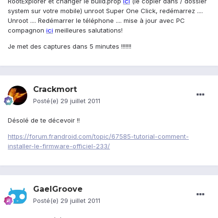
RootExplorer et changer le build.prop
ici
(le copier dans / dossier
system sur votre mobile) unroot Super One Click, redémarrez ....
Unroot .... Redémarrer le téléphone .... mise à jour avec PC
compagnon
ici
meilleures salutations!
Je met des captures dans 5 minutes !!!!!!!
Crackmort
Posté(e)
29 juillet 2011
Désolé de te décevoir !!
https://forum.frandroid.com/topic/67585-tutorial-comment-
installer-le-firmware-officiel-233/
GaelGroove
Posté(e)
29 juillet 2011