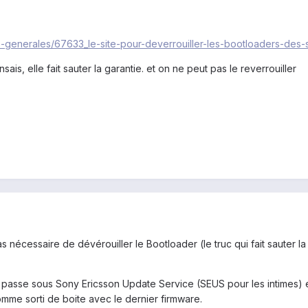
es-generales/67633_le-site-pour-deverrouiller-les-bootloaders-des-
ais, elle fait sauter la garantie. et on ne peut pas le reverrouiller
as nécessaire de dévérouiller le Bootloader (le truc qui fait sauter la 
le passe sous Sony Ericsson Update Service (SEUS pour les intimes) et 
comme sorti de boite avec le dernier firmware.