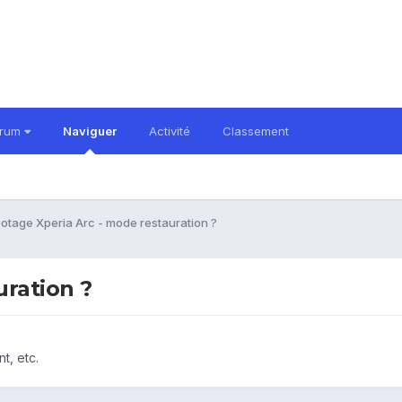
orum
Naviguer
Activité
Classement
otage Xperia Arc - mode restauration ?
uration ?
t, etc.