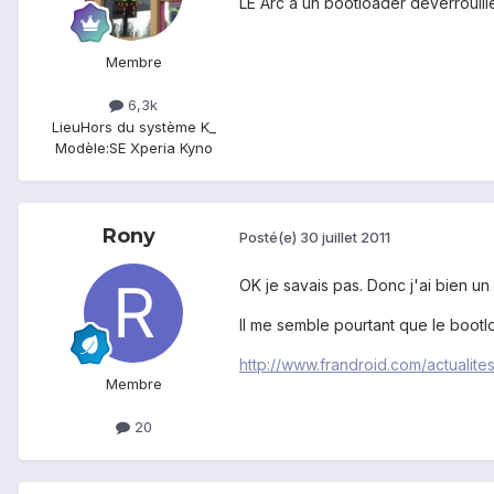
LE Arc a un bootloader déverrouill
Membre
6,3k
Lieu
Hors du système K_
Modèle:
SE Xperia Kyno
Rony
Posté(e)
30 juillet 2011
OK je savais pas. Donc j'ai bien un
Il me semble pourtant que le bootlo
http://www.frandroid.com/actualit
Membre
20