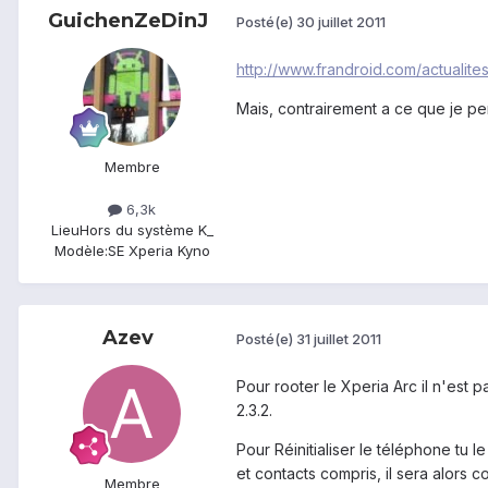
GuichenZeDinJ
Posté(e)
30 juillet 2011
http://www.frandroid.com/actualit
Mais, contrairement a ce que je pens
Membre
6,3k
Lieu
Hors du système K_
Modèle:
SE Xperia Kyno
Azev
Posté(e)
31 juillet 2011
Pour rooter le Xperia Arc il n'est p
2.3.2.
Pour Réinitialiser le téléphone tu 
et contacts compris, il sera alors 
Membre