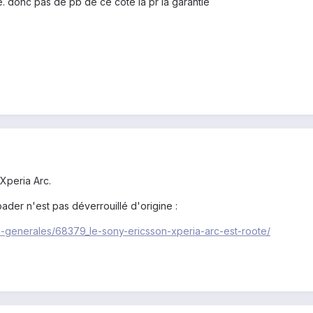
é. donc pas de pb de ce coté là pr la garantie
 Xperia Arc.
ader n'est pas déverrouillé d'origine :
es-generales/68379_le-sony-ericsson-xperia-arc-est-roote/