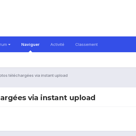
orum
Naviguer
Activité
Classement
otos téléchargées via instant upload
argées via instant upload