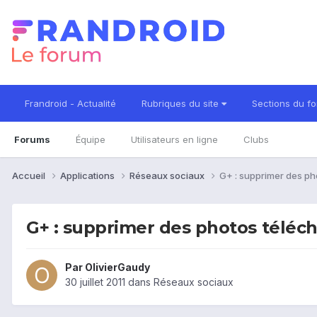
Frandroid - Actualité
Rubriques du site
Sections du f
Forums
Équipe
Utilisateurs en ligne
Clubs
Accueil
Applications
Réseaux sociaux
G+ : supprimer des ph
G+ : supprimer des photos téléch
Par
OlivierGaudy
30 juillet 2011
dans
Réseaux sociaux